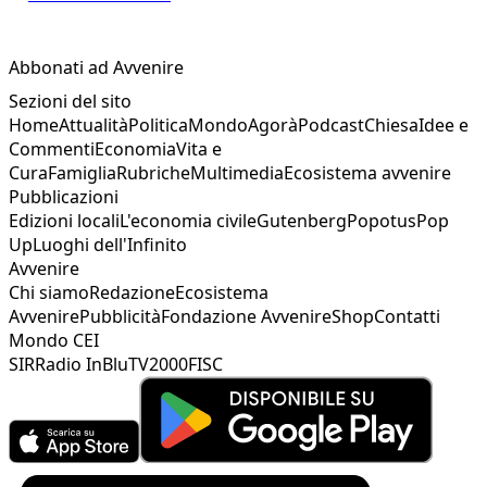
Abbonati ad Avvenire
Sezioni del sito
Home
Attualità
Politica
Mondo
Agorà
Podcast
Chiesa
Idee e
Commenti
Economia
Vita e
Cura
Famiglia
Rubriche
Multimedia
Ecosistema avvenire
Pubblicazioni
Edizioni locali
L'economia civile
Gutenberg
Popotus
Pop
Up
Luoghi dell'Infinito
Avvenire
Chi siamo
Redazione
Ecosistema
Avvenire
Pubblicità
Fondazione Avvenire
Shop
Contatti
Mondo CEI
SIR
Radio InBlu
TV2000
FISC