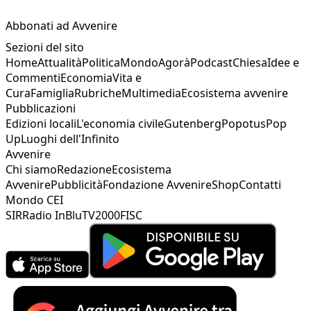
Abbonati ad Avvenire
Sezioni del sito
Home
Attualità
Politica
Mondo
Agorà
Podcast
Chiesa
Idee e
Commenti
Economia
Vita e
Cura
Famiglia
Rubriche
Multimedia
Ecosistema avvenire
Pubblicazioni
Edizioni locali
L'economia civile
Gutenberg
Popotus
Pop
Up
Luoghi dell'Infinito
Avvenire
Chi siamo
Redazione
Ecosistema
Avvenire
Pubblicità
Fondazione Avvenire
Shop
Contatti
Mondo CEI
SIR
Radio InBlu
TV2000
FISC