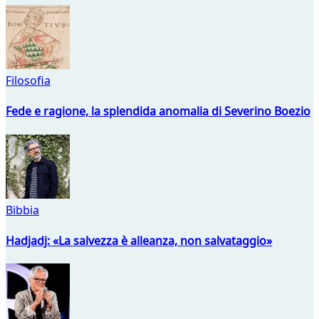
Filosofia
Fede e ragione, la splendida anomalia di Severino Boezio
Bibbia
Hadjadj: «La salvezza è alleanza, non salvataggio»