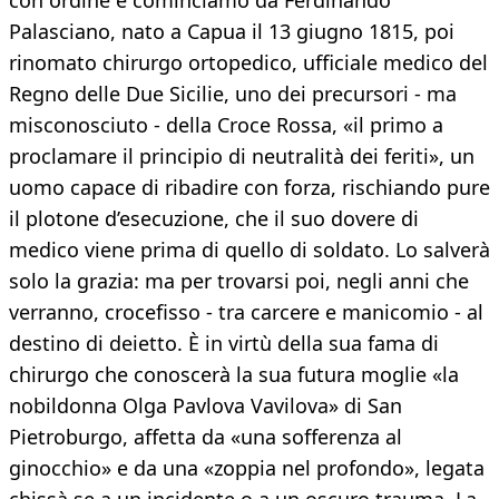
con ordine e cominciamo da Ferdinando
Palasciano, nato a Capua il 13 giugno 1815, poi
rinomato chirurgo ortopedico, ufficiale medico del
Regno delle Due Sicilie, uno dei precursori - ma
misconosciuto - della Croce Rossa, «il primo a
proclamare il principio di neutralità dei feriti», un
uomo capace di ribadire con forza, rischiando pure
il plotone d’esecuzione, che il suo dovere di
medico viene prima di quello di soldato. Lo salverà
solo la grazia: ma per trovarsi poi, negli anni che
verranno, crocefisso - tra carcere e manicomio - al
destino di deietto. È in virtù della sua fama di
chirurgo che conoscerà la sua futura moglie «la
nobildonna Olga Pavlova Vavilova» di San
Pietroburgo, affetta da «una sofferenza al
ginocchio» e da una «zoppia nel profondo», legata