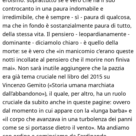
eroismo: soprattutto se è vero che ha il suo
controcanto in una paura indomabile e
irredimibile, che è sempre - sì - paura di qualcosa,
ma che in fondo è sostanzialmente paura di tutto,
della stessa vita. Il pensiero - leopardianamente -
dominante - diciamolo chiaro - è quello della
morte: se è vero che «in manicomio c’erano queste
notti incollate al pensiero che il morire non finiva
mai». Non sarà inutile aggiungere che la pazzia
era già tema cruciale nel libro del 2015 su
Vincenzo Gemito («Storia umana marchiata
dall’abbandono»), il quale, per altro, ha un ruolo
cruciale da subito anche in queste pagine: ovvero
dal momento in cui appare con la «lunga barba» e
«il corpo che avanzava in una turbolenza dei panni
come se si portasse dietro il vento». Ma andiamo