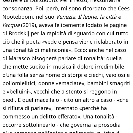
sestiere di Dorsoduro. Per il resto, nessun’altra
consonanza. Poi, però, mi sono ricordato che Cees
Nooteboom, nel suo
Venezia. Il leone, la città e
l’acqua
(2019), aveva felicemente lodato le pagine
di Brodskij per la rapidità di sguardo con cui tutto
ciò che il poeta «vede e pensa viene rielaborato in
una tonalità di malinconia». Ecco: anche nel caso
di Marasco bisognerà parlare di tonalità: quella
che mette subito in musica il dolore irredimibile
d’una folla senza nome di storpi e ciechi, vaiolosi e
poliomielitici, donne «emaciate», bambini smagriti
e «belluini», vecchi che a stento si reggono in
piedi. E quel macellaio - cito un altro a caso - «che
si rifiuta di parlare», internato «perché ha
commesso un delitto efferato». Una tonalità -
occorre sottolinearlo - che governa la prosodia