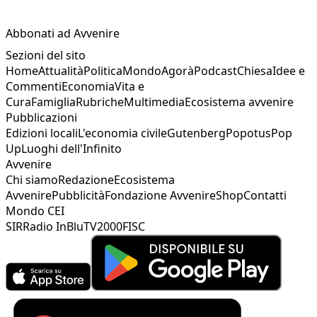
Abbonati ad Avvenire
Sezioni del sito
Home
Attualità
Politica
Mondo
Agorà
Podcast
Chiesa
Idee e
Commenti
Economia
Vita e
Cura
Famiglia
Rubriche
Multimedia
Ecosistema avvenire
Pubblicazioni
Edizioni locali
L'economia civile
Gutenberg
Popotus
Pop
Up
Luoghi dell'Infinito
Avvenire
Chi siamo
Redazione
Ecosistema
Avvenire
Pubblicità
Fondazione Avvenire
Shop
Contatti
Mondo CEI
SIR
Radio InBlu
TV2000
FISC