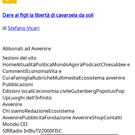
Dare ai figli la libertà di cavarsela da soli
di
Stefano Vicari
Abbonati ad Avvenire
Sezioni del sito
Home
Attualità
Politica
Mondo
Agorà
Podcast
Chiesa
Idee e
Commenti
Economia
Vita e
Cura
Famiglia
Rubriche
Multimedia
Ecosistema avvenire
Pubblicazioni
Edizioni locali
L'economia civile
Gutenberg
Popotus
Pop
Up
Luoghi dell'Infinito
Avvenire
Chi siamo
Redazione
Ecosistema
Avvenire
Pubblicità
Fondazione Avvenire
Shop
Contatti
Mondo CEI
SIR
Radio InBlu
TV2000
FISC