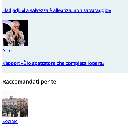
Hadjadj: «La salvezza è alleanza, non salvataggio»
Arte
Kapoor: «È lo spettatore che completa l’opera»
Raccomandati per te
Sociale