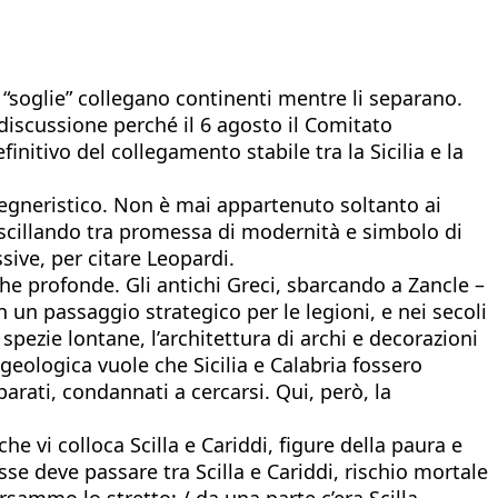
e “soglie” collegano continenti mentre li separano.
 discussione perché il 6 agosto il Comitato
itivo del collegamento stabile tra la Sicilia e la
ngegneristico. Non è mai appartenuto soltanto ai
, oscillando tra promessa di modernità e simbolo di
sive, per citare Leopardi.
che profonde. Gli antichi Greci, sbarcando a Zancle –
 un passaggio strategico per le legioni, e nei secoli
spezie lontane, l’architettura di archi e decorazioni
geologica vuole che Sicilia e Calabria fossero
arati, condannati a cercarsi. Qui, però, la
 vi colloca Scilla e Cariddi, figure della paura e
se deve passare tra Scilla e Cariddi, rischio mortale
rsammo lo stretto: / da una parte c’era Scilla,