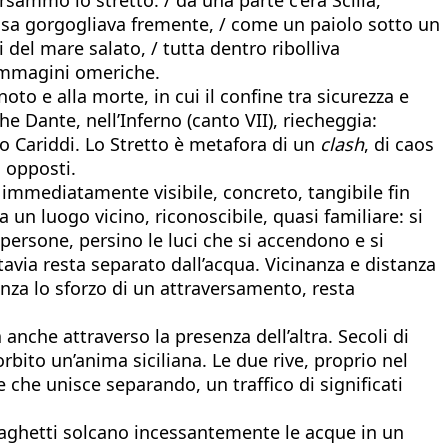
 essa gorgogliava fremente, / come un paiolo sotto un
 del mare salato, / tutta dentro ribolliva
 immagini omeriche.
to e alla morte, in cui il confine tra sicurezza e
e Dante, nell’Inferno (canto VII), riecheggia:
o Cariddi. Lo Stretto è metafora di un
clash
, di caos
a opposti.
é è immediatamente visibile, concreto, tangibile fin
a un luogo vicino, riconoscibile, quasi familiare: si
 persone, persino le luci che si accendono e si
ttavia resta separato dall’acqua. Vicinanza e distanza
enza lo sforzo di un attraversamento, resta
 anche attraverso la presenza dell’altra. Secoli di
orbito un’anima siciliana. Le due rive, proprio nel
e che unisce separando, un traffico di significati
i traghetti solcano incessantemente le acque in un