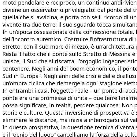
moto pendolare e reciproco, un continuo andirivien
diviene un osservatorio privilegiato: dal ponte del t
quella che si avvicina, e porta con sé il ricordo di u
vivente tra due terre: il suo sguardo tocca simultan
In un’epoca ossessionata dalla connessione totale, l
dell’incontro autentico. Costruire l’infrastruttura 
Stretto, con il suo mare di mezzo, è un’architettura
Resta il fatto che il ponte sullo Stretto di Messina 
unisce, il Sud che si riscatta, l’orgoglio ingegnerist
contenere. Negli anni del boom economico, il ponte e
Sud in Europa”. Negli anni delle crisi e delle disill
un’ombra ciclica che riemerge a ogni stagione elett
In entrambi i casi, l’oggetto reale – un ponte di acc
ponte era una promessa di unità – due terre finalm
possa significare, in realtà, perdere qualcosa. Non 
storie e culture. Questa inversione di prospettiva è
eliminare le distanze, ma inizia a interrogarsi sul v
In questa prospettiva, la questione tecnica diventa 
e il “genio del luogo” cancelliamo la forza della cult