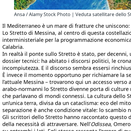
Ansa / Alamy Stock Photo | Veduta satellitare dello S
Il Mediterraneo è un mare di fratture che uniscono: 
Lo Stretto di Messina, al centro di questa costellazi
interministeriale per la programmazione economica e 
Calabria.
In realtà il ponte sullo Stretto è stato, per decenn
dossier tecnici: ha abitato i discorsi politici, le c
incompiutezza. E il discorso sembra essersi rinchiuso
È invece il momento opportuno per richiamare la sens
l’attuale Messina – trovarono qui un accesso verso a
arabo-normanni lo Stretto divenne porta di culture mis
che parlavano di mondi connessi. La cultura dello St
un’unica terra, divisa da un cataclisma: eco del mito
separazione è anche condizione vitale: lo scambio n
Gli scrittori dello Stretto hanno raccontato questo 
della necessità di attraversare. Nell’
Odissea
, Omero 
su entrambi i lati. Egli stesso racconta l’orrore di q