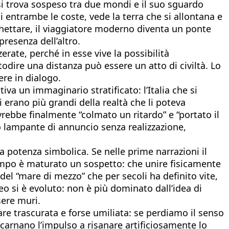
si trova sospeso tra due mondi e il suo sguardo
i entrambe le coste, vede la terra che si allontana e
traghettare, il viaggiatore moderno diventa un ponte
resenza dell’altro.
rate, perché in esse vive la possibilità
odire una distanza può essere un atto di civiltà. Lo
ere in dialogo.
iva un immaginario stratificato: l’Italia che si
i erano più grandi della realtà che li poteva
rebbe finalmente “colmato un ritardo” e “portato il
io lampante di annuncio senza realizzazione,
a potenza simbolica. Se nelle prime narrazioni il
empo è maturato un sospetto: che unire fisicamente
el “mare di mezzo” che per secoli ha definito vite,
o si è evoluto: non è più dominato dall’idea di
sere muri.
are trascurata e forse umiliata: se perdiamo il senso
 incarnano l’impulso a risanare artificiosamente lo