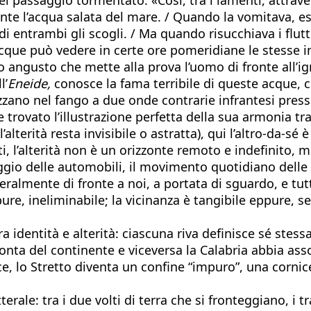
ilmente l’acqua salata del mare. / Quando la vomitava,
i entrambi gli scogli. / Ma quando risucchiava i flutti
e acque può vedere in certe ore pomeridiane le stesse
 angusto che mette alla prova l’uomo di fronte all’igno
l’
Eneide,
conosce la fama terribile di queste acque, ch
zzano nel fango a due onde contrarie infrantesi press
be trovato l’illustrazione perfetta della sua armonia tr
’alterità resta invisibile o astratta), qui l’altro-da-s
i, l’alterità non è un orizzonte remoto e indefinito, m
saggio delle automobili, il movimento quotidiano delle
tteralmente di fronte a noi, a portata di sguardo, e tu
ure, ineliminabile; la vicinanza è tangibile eppure, s
a identità e alterità: ciascuna riva definisce sé stessa
pronta del continente e viceversa la Calabria abbia ass
ce, lo Stretto diventa un confine “impuro”, una cornic
tterale: tra i due volti di terra che si fronteggiano, 