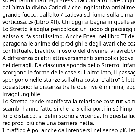
dall’altra la divina Cariddi / che inghiottiva orrib
grande fuoco; dall’alto / cadeva schiuma sulla cima d
vorticosa…» (Libro XII). Chi oggi si bagna in quell
Lo Stretto è soglia pericolosa: un luogo di passaggio
abisso si fa sottilissimo. Anche Enea, nel libro III del
paragona le anime dei prodighi e degli avari che co
conflittuale. Eraclito, filosofo del divenire, vi avreb
A differenza di altri attraversamenti simbolici (dove l
nei dettagli. Da ciascuna sponda dello Stretto, infatt
scorgono le forme delle case sull’altro lato, il pas
spengono nelle stanze sull’altra costa. L’“altro” è le
coesistono: la distanza tra le due rive è minima; epp
irraggiungibile.
Lo Stretto rende manifesta la relazione costitutiva tr
scambi hanno fatto sì che la Sicilia porti in sé l’im
loro distacco, si definiscono a vicenda. In questa lu
reciproci più che una barriera netta.
Il traffico è poi anche da intendersi nel senso più le