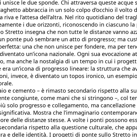
i unisce le due sponde. Chi attraversa queste acque 
raghetto abbraccia in un solo colpo d’occhio il volto d
na riva e l’attesa dell’altra. Nel rito quotidiano del 
eamente i due orizzonti, riconoscendo in ciascuno la p
o Stretto insegna che non tutte le distanze vanno azze
di un ponte può sembrare un atto di progresso; ma cust
 perfetta: una che non unisce per fondere, ma per ten
è diventato un’icona nazionale. Ogni sua evocazione att
ico, ma anche la nostalgia di un tempo in cui i progett
ra un’icona di progresso lineare: la struttura che av
usioni, invece, è diventato un topos ironico, un esemp
orale.
iaio e cemento – è rimasto secondario rispetto alla su
ente congiunte, come mani che si stringono –, col t
più solo progresso e collegamento, ma cancellazione d
 significativa. Mostra che l’immaginario contemporane
alore delle distanze stesse. A volte i ponti possono es
secondaria rispetto alla questione culturale, che app
ura e delle identità. I progetti di ponte sullo Stretto