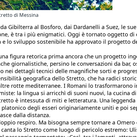
tretto di Messina
da Gibilterra al Bosforo, dai Dardanelli a Suez, le su
one, è tra i più enigmatici. Oggi è tornato oggetto di
lo sviluppo sostenibile ha approvato il progetto defin
i, una figura retorica prima ancora che un progetto i
ronache giornalistiche, persino le conversazioni da bar
 nei dettagli tecnici delle magnifiche sorti e progres
ibilità geografica dello Stretto, che ha radici stori
ltre rotte mediterranee. I Romani lo trasformarono in
te: la lingua si arricchì di suoni nuovi, la cucina di 
retto è intessuta di miti e letteratura. Una leggenda 
 platonico degli esseri originariamente uniti e poi sep
asce dalla distanza.
doppio respiro. Ma bisogna sempre tornare a Omero che
canta lo Stretto come luogo di pericolo estremo: Ulis
uel passaggio tormentato: «Così, tra i lamenti, attrave