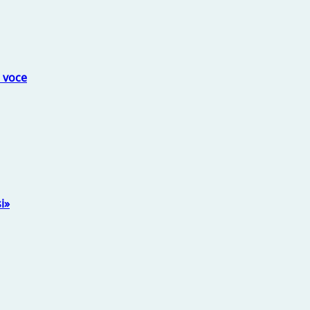
a voce
i»