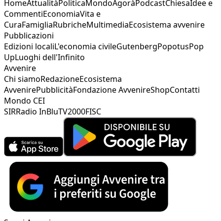
Home
Attualità
Politica
Mondo
Agorà
Podcast
Chiesa
Idee e
Commenti
Economia
Vita e
Cura
Famiglia
Rubriche
Multimedia
Ecosistema avvenire
Pubblicazioni
Edizioni locali
L'economia civile
Gutenberg
Popotus
Pop
Up
Luoghi dell'Infinito
Avvenire
Chi siamo
Redazione
Ecosistema
Avvenire
Pubblicità
Fondazione Avvenire
Shop
Contatti
Mondo CEI
SIR
Radio InBlu
TV2000
FISC