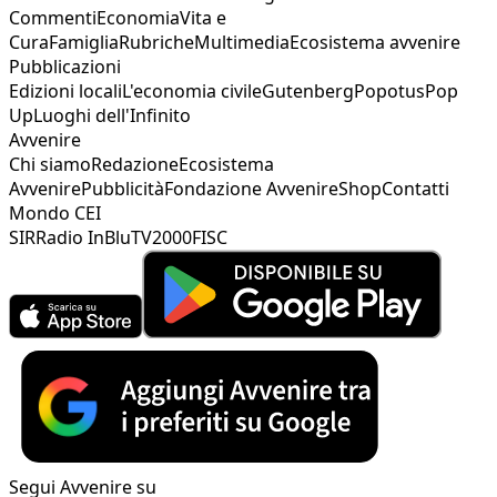
Commenti
Economia
Vita e
Cura
Famiglia
Rubriche
Multimedia
Ecosistema avvenire
Pubblicazioni
Edizioni locali
L'economia civile
Gutenberg
Popotus
Pop
Up
Luoghi dell'Infinito
Avvenire
Chi siamo
Redazione
Ecosistema
Avvenire
Pubblicità
Fondazione Avvenire
Shop
Contatti
Mondo CEI
SIR
Radio InBlu
TV2000
FISC
Segui Avvenire su