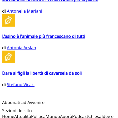
di
Antonella Mariani
L'asino è l'animale più francescano di tutti
di
Antonia Arslan
Dare ai figli la libertà di cavarsela da soli
di
Stefano Vicari
Abbonati ad Avvenire
Sezioni del sito
Home
Attualità
Politica
Mondo
Agorà
Podcast
Chiesa
Idee e