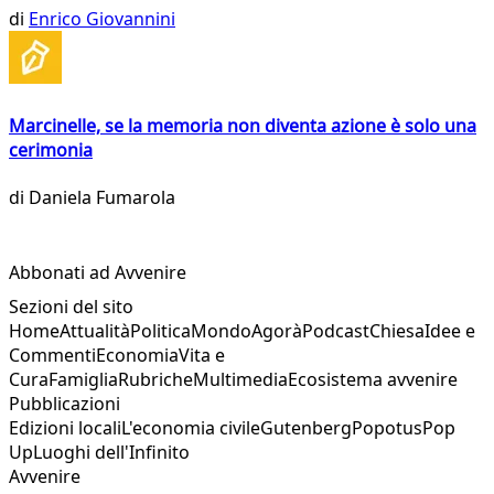
di
Enrico Giovannini
Marcinelle, se la memoria non diventa azione è solo una
cerimonia
di
Daniela Fumarola
Abbonati ad Avvenire
Sezioni del sito
Home
Attualità
Politica
Mondo
Agorà
Podcast
Chiesa
Idee e
Commenti
Economia
Vita e
Cura
Famiglia
Rubriche
Multimedia
Ecosistema avvenire
Pubblicazioni
Edizioni locali
L'economia civile
Gutenberg
Popotus
Pop
Up
Luoghi dell'Infinito
Avvenire