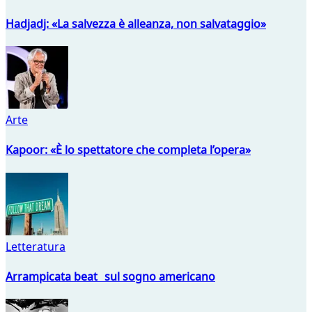
Hadjadj: «La salvezza è alleanza, non salvataggio»
Arte
Kapoor: «È lo spettatore che completa l’opera»
Letteratura
Arrampicata beat sul sogno americano