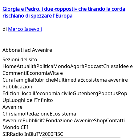
Giorgia e Pedro, i due «opposti» che tirando la corda
rischiano di spezzare l'Europa
di
Marco Iasevoli
Abbonati ad Avvenire
Sezioni del sito
Home
Attualità
Politica
Mondo
Agorà
Podcast
Chiesa
Idee e
Commenti
Economia
Vita e
Cura
Famiglia
Rubriche
Multimedia
Ecosistema avvenire
Pubblicazioni
Edizioni locali
L'economia civile
Gutenberg
Popotus
Pop
Up
Luoghi dell'Infinito
Avvenire
Chi siamo
Redazione
Ecosistema
Avvenire
Pubblicità
Fondazione Avvenire
Shop
Contatti
Mondo CEI
SIR
Radio InBlu
TV2000
FISC