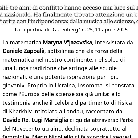
La copertina di "Gutenberg" n. 25, 11 aprile 2025 - -
La matematica
Maryna V’’jazovs’ka
, intervistata da
Daniele Zappalà
, sottolinea che «la forza della
matematica nel nostro continente, nel solco di
una lunga tradizione che attinge alle scuole
nazionali, è una potente ispirazione per i più
giovani». Proprio in Ucraina, insomma, si constata
come l'Europa delle scienze sia già unita: e lo
testimonia anche il celebre dipartimento di Fisica
di Kharkhiv intitolato a Landau, raccontato da
Davide Re
.
Lugi Marsiglia
ci guida attraverso l'arte
del Novecento ucraino, declinata soprattutto al
femminile,
Mario Nicoliello
ci fa scoprire i segreti