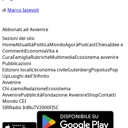
di
Marco Iasevoli
Abbonati ad Avvenire
Sezioni del sito
Home
Attualità
Politica
Mondo
Agorà
Podcast
Chiesa
Idee e
Commenti
Economia
Vita e
Cura
Famiglia
Rubriche
Multimedia
Ecosistema avvenire
Pubblicazioni
Edizioni locali
L'economia civile
Gutenberg
Popotus
Pop
Up
Luoghi dell'Infinito
Avvenire
Chi siamo
Redazione
Ecosistema
Avvenire
Pubblicità
Fondazione Avvenire
Shop
Contatti
Mondo CEI
SIR
Radio InBlu
TV2000
FISC