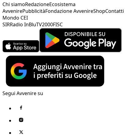
Chi siamo
Redazione
Ecosistema
Avvenire
Pubblicità
Fondazione Avvenire
Shop
Contatti
Mondo CEI
SIR
Radio InBlu
TV2000
FISC
Segui Avvenire su