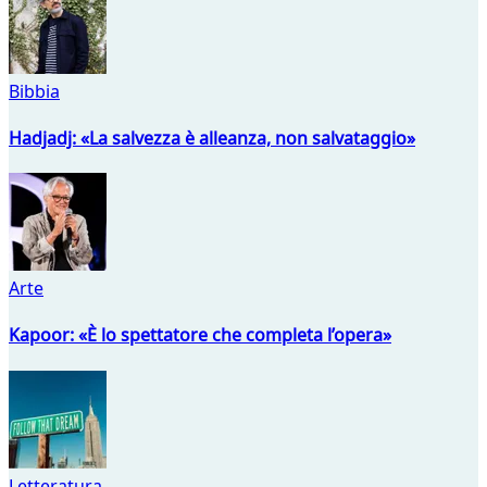
Bibbia
Hadjadj: «La salvezza è alleanza, non salvataggio»
Arte
Kapoor: «È lo spettatore che completa l’opera»
Letteratura