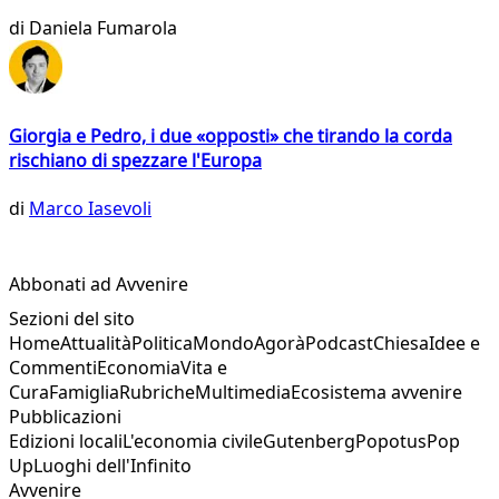
di
Daniela Fumarola
Giorgia e Pedro, i due «opposti» che tirando la corda
rischiano di spezzare l'Europa
di
Marco Iasevoli
Abbonati ad Avvenire
Sezioni del sito
Home
Attualità
Politica
Mondo
Agorà
Podcast
Chiesa
Idee e
Commenti
Economia
Vita e
Cura
Famiglia
Rubriche
Multimedia
Ecosistema avvenire
Pubblicazioni
Edizioni locali
L'economia civile
Gutenberg
Popotus
Pop
Up
Luoghi dell'Infinito
Avvenire