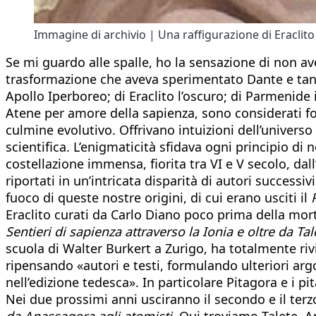
Immagine di archivio | Una raffigurazione di Eraclito
Se mi guardo alle spalle, ho la sensazione di non av
trasformazione che aveva sperimentato Dante e tanti
Apollo Iperboreo; di Eraclito l’oscuro; di Parmenide in
Atene per amore della sapienza, sono considerati fond
culmine evolutivo. Offrivano intuizioni dell’univers
scientifica. L’enigmaticità sfidava ogni principio di
costellazione immensa, fiorita tra VI e V secolo, da
riportati in un’intricata disparità di autori success
fuoco di queste nostre origini, di cui erano usciti il
Eraclito curati da Carlo Diano poco prima della mor
Sentieri di sapienza attraverso la Ionia e oltre da Tale
scuola di Walter Burkert a Zurigo, ha totalmente rivi
ripensando «autori e testi, formulando ulteriori ar
nell’edizione tedesca». In particolare Pitagora e i pit
Nei due prossimi anni usciranno il secondo e il terz
da Anassagora agli atomisti.
Qui troviamo Talete, An