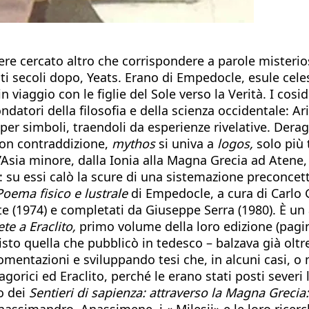
ere cercato altro che corrispondere a parole misterio
 secoli dopo, Yeats. Erano di Empedocle, esule celes
 viaggio con le figlie del Sole verso la Verità. I cosid
atori della filosofia e della scienza occidentale: Ari
o per simboli, traendoli da esperienze rivelative. Der
 non contraddizione,
mythos
si univa a
logos,
solo più 
ll’Asia minore, dalla Ionia alla Magna Grecia ad Aten
ivi: su essi calò la scure di una sistemazione preconce
Poema fisico e lustrale
di Empedocle, a cura di Carlo G
te (1974) e completati da Giuseppe Serra (1980). È un
te a Eraclito,
primo volume della loro edizione (pagin
sto quella che pubblicò in tedesco – balzava già oltre
gomentazioni e sviluppando tesi che, in alcuni casi, 
agorici ed Eraclito, perché le erano stati posti severi 
o dei
Sentieri di sapienza: attraverso la Magna Greci
assimandro, Anassimene, i « Milesii» e le loro ricerc