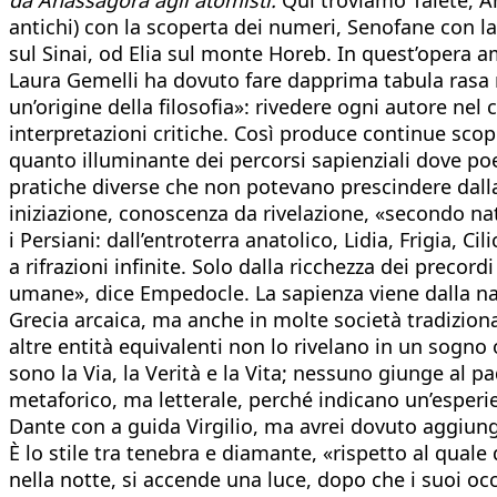
antichi) con la scoperta dei numeri, Senofane con la
sul Sinai, od Elia sul monte Horeb. In quest’opera a
Laura Gemelli ha dovuto fare dapprima tabula rasa ne
un’origine della filosofia»: rivedere ogni autore nel
interpretazioni critiche. Così produce continue scope
quanto illuminante dei percorsi sapienziali dove poe
pratiche diverse che non potevano prescindere dalla 
iniziazione, conoscenza da rivelazione, «secondo nat
i Persiani: dall’entroterra anatolico, Lidia, Frigia, Ci
a rifrazioni infinite. Solo dalla ricchezza dei precordi
umane», dice Empedocle. La sapienza viene dalla nat
Grecia arcaica, ma anche in molte società tradizionali
altre entità equivalenti non lo rivelano in un sogno
sono la Via, la Verità e la Vita; nessuno giunge al 
metaforico, ma letterale, perché indicano un’esperi
Dante con a guida Virgilio, ma avrei dovuto aggiunge
È lo stile tra tenebra e diamante, «rispetto al quale
nella notte, si accende una luce, dopo che i suoi o