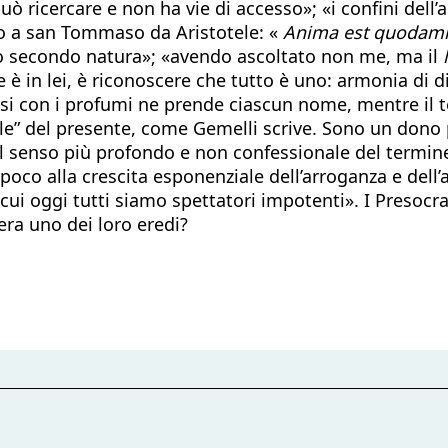
uò ricercare e non ha vie di accesso»; «i confini dell’
mo a san Tommaso da Aristotele: «
Anima est quoda
ndo secondo natura»; «avendo ascoltato non me, ma il
è in lei, è riconoscere che tutto è uno: armonia di d
i con i profumi ne prende ciascun nome, mentre il te
ale” del presente, come Gemelli scrive. Sono un dono 
 senso più profondo e non confessionale del termine,
co alla crescita esponenziale dell’arroganza e dell’a
i oggi tutti siamo spettatori impotenti». I Presocrati
ra uno dei loro eredi?