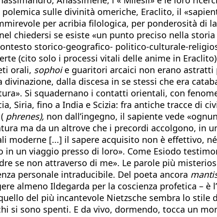
 polemica sulle divinità omeriche, Eraclito, il «sapie
mmirevole per acribia filologica, per ponderosità di 
l chiedersi se esiste «un punto preciso nella storia d
 contesto storico-geografico- politico-culturale-relig
rte (cito solo i processi vitali delle anime in Eraclit
ti orali,
sophoi
e guaritori arcaici non erano astratti
divinazione, dalla discesa in se stessi che era catab
ura». Si squadernano i contatti orientali, con fenome
licia, Siria, fino a India e Scizia: fra antiche tracce d
 (
phrenes),
non dall’ingegno, il sapiente vede «ognuna 
ura ma da un altrove che i precordi accolgono, in un 
 moderne [...] il sapere acquisito non è effettivo, né e
 o in un viaggio presso di loro». Come Esiodo testimo
padre se non attraverso di me». Le parole più misterio
enza personale intraducibile. Del poeta ancora
manti
re almeno Ildegarda per la coscienza profetica – è l’
 quello del più incantevole Nietzsche sembra lo stile 
cchi si sono spenti. E da vivo, dormendo, tocca un mo