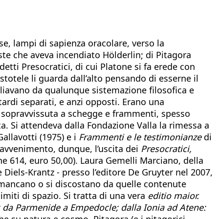
se, lampi di sapienza oracolare, verso la
te che aveva incendiato Hölderlin; di Pitagora
detti Presocratici, di cui Platone si fa erede con
stotele li guarda dall’alto pensando di esserne il
agliavano da qualunque sistemazione filosofica e
tardi separati, e anzi opposti. Erano una
e, sopravvissuta a schegge e frammenti, spesso
tta. Si attendeva dalla Fondazione Valla la rimessa a
allavotti (1975) e i
Frammenti e le testimonianze
di
 avvenimento, dunque, l’uscita dei
Presocratici,
e 614, euro 50,00). Laura Gemelli Marciano, della
 Diels-Krantz - presso l’editore De Gruyter nel 2007,
o mancano o si discostano da quelle contenute
limiti di spazio. Si tratta di una vera
editio maior.
a: da Parmenide a Empedocle; dalla Ionia ad Atene:
he su natura e cosmo, Pitagora (e i pitagorici