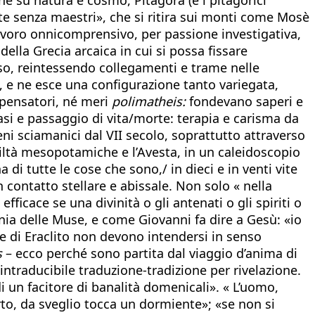
nte senza maestri», che si ritira sui monti come Mosè
lavoro onnicomprensivo, per passione investigativa,
ella Grecia arcaica in cui si possa fissare
ioso, reintessendo collegamenti e trame nelle
o), e ne esce una configurazione tanto variegata,
 pensatori, né meri
polimatheis:
fondevano saperi e
asi e passaggio di vita/morte: terapia e carisma da
ni sciamanici dal VII secolo, soprattutto attraverso
i civiltà mesopotamiche e l’Avesta, in un caleidoscopio
di tutte le cose che sono,/ in dieci e in venti vite
contatto stellare e abissale. Non solo « nella
fficace se una divinità o gli antenati o gli spiriti o
nia delle Muse, e come Giovanni fa dire a Gesù: «io
se di Eraclito non devono intendersi in senso
s
– ecco perché sono partita dal viaggio d’anima di
intraducibile traduzione-tradizione per rivelazione.
di un facitore di banalità domenicali». « L’uomo,
rto, da sveglio tocca un dormiente»; «se non si