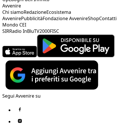
Avvenire
Chi siamo
Redazione
Ecosistema
Avvenire
Pubblicità
Fondazione Avvenire
Shop
Contatti
Mondo CEI
SIR
Radio InBlu
TV2000
FISC
Segui Avvenire su