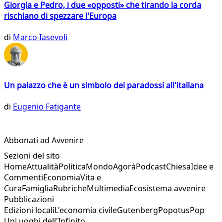
Giorgia e Pedro, i due «opposti» che tirando la corda
rischiano di spezzare l'Europa
di
Marco Iasevoli
Un palazzo che è un simbolo dei paradossi all'italiana
di
Eugenio Fatigante
Abbonati ad Avvenire
Sezioni del sito
Home
Attualità
Politica
Mondo
Agorà
Podcast
Chiesa
Idee e
Commenti
Economia
Vita e
Cura
Famiglia
Rubriche
Multimedia
Ecosistema avvenire
Pubblicazioni
Edizioni locali
L'economia civile
Gutenberg
Popotus
Pop
Up
Luoghi dell'Infinito