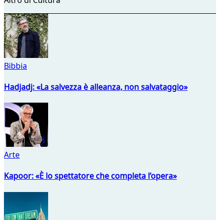
Bibbia
Hadjadj: «La salvezza è alleanza, non salvataggio»
Arte
Kapoor: «È lo spettatore che completa l’opera»