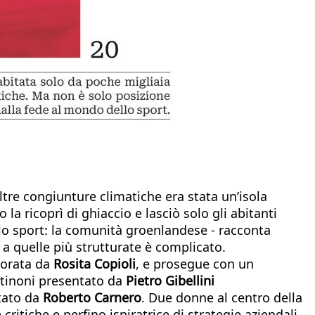
ltre congiunture climatiche era stata un’isola
 la ricoprì di ghiaccio e lasciò solo gli abitanti
lo sport: la comunità groenlandese - racconta
i a quelle più strutturate è complicato.
lorata da
Rosita Copioli
, e prosegue con un
rtinoni presentato da
Pietro Gibellini
ntato da
Roberto Carnero
. Due donne al centro della
ritiche e perfino ispiratrice di strategie aziendali,