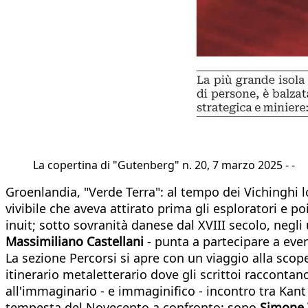
La copertina di "Gutenberg" n. 20, 7 marzo 2025 - -
Groenlandia, "Verde Terra": al tempo dei Vichinghi l
vivibile che aveva attirato prima gli esploratori e poi
inuit; sotto sovranità danese dal XVIII secolo, neg
Massimiliano Castellani
- punta a partecipare a event
La sezione Percorsi si apre con un viaggio alla scop
itinerario metaletterario dove gli scrittoi raccont
all'immaginario - e immaginifico - incontro tra Kan
tempesta del Novecento a confronto: sono
Simone 