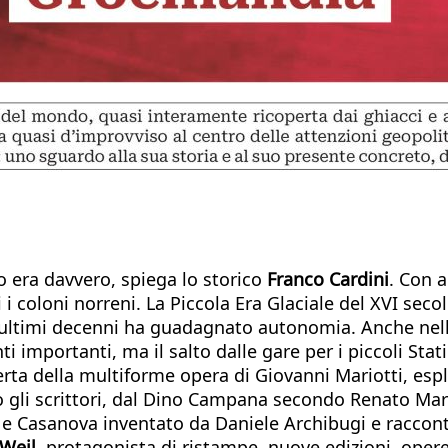
o era davvero, spiega lo storico
Franco Cardini
. Con a
 i coloni norreni. La Piccola Era Glaciale del XVI secolo
li ultimi decenni ha guadagnato autonomia. Anche nel
i importanti, ma il salto dalle gare per i piccoli Stat
erta della multiforme opera di Giovanni Mariotti, esp
ano gli scrittori, dal Dino Campana secondo Renato Ma
t e Casanova inventato da Daniele Archibugi e racco
Weil
, protagonista di ristampe, nuove edizioni, opere c