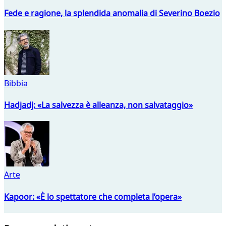
Fede e ragione, la splendida anomalia di Severino Boezio
Bibbia
Hadjadj: «La salvezza è alleanza, non salvataggio»
Arte
Kapoor: «È lo spettatore che completa l’opera»