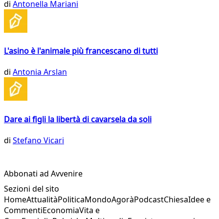
di
Antonella Mariani
L'asino è l'animale più francescano di tutti
di
Antonia Arslan
Dare ai figli la libertà di cavarsela da soli
di
Stefano Vicari
Abbonati ad Avvenire
Sezioni del sito
Home
Attualità
Politica
Mondo
Agorà
Podcast
Chiesa
Idee e
Commenti
Economia
Vita e