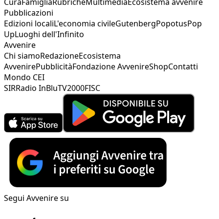
Cura
Famiglia
Rubriche
Multimedia
Ecosistema avvenire
Pubblicazioni
Edizioni locali
L'economia civile
Gutenberg
Popotus
Pop
Up
Luoghi dell'Infinito
Avvenire
Chi siamo
Redazione
Ecosistema
Avvenire
Pubblicità
Fondazione Avvenire
Shop
Contatti
Mondo CEI
SIR
Radio InBlu
TV2000
FISC
Segui Avvenire su