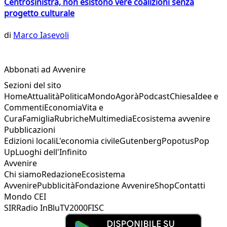
Centrosinistra, non esistono vere coalizioni senza
progetto culturale
di
Marco Iasevoli
Abbonati ad Avvenire
Sezioni del sito
Home
Attualità
Politica
Mondo
Agorà
Podcast
Chiesa
Idee e
Commenti
Economia
Vita e
Cura
Famiglia
Rubriche
Multimedia
Ecosistema avvenire
Pubblicazioni
Edizioni locali
L'economia civile
Gutenberg
Popotus
Pop
Up
Luoghi dell'Infinito
Avvenire
Chi siamo
Redazione
Ecosistema
Avvenire
Pubblicità
Fondazione Avvenire
Shop
Contatti
Mondo CEI
SIR
Radio InBlu
TV2000
FISC