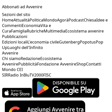
Abbonati ad Avvenire
Sezioni del sito
Home
Attualità
Politica
Mondo
Agorà
Podcast
Chiesa
Idee e
Commenti
Economia
Vita e
Cura
Famiglia
Rubriche
Multimedia
Ecosistema avvenire
Pubblicazioni
Edizioni locali
L'economia civile
Gutenberg
Popotus
Pop
Up
Luoghi dell'Infinito
Avvenire
Chi siamo
Redazione
Ecosistema
Avvenire
Pubblicità
Fondazione Avvenire
Shop
Contatti
Mondo CEI
SIR
Radio InBlu
TV2000
FISC