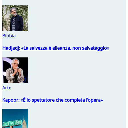
Bibbia
Hadjadj: «La salvezza è alleanza, non salvataggio»
Arte
Kapoor: «È lo spettatore che completa l’opera»