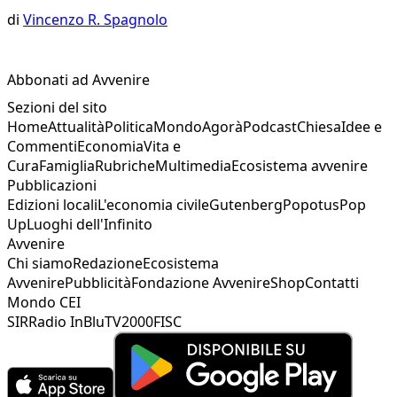
di
Vincenzo R. Spagnolo
Abbonati ad Avvenire
Sezioni del sito
Home
Attualità
Politica
Mondo
Agorà
Podcast
Chiesa
Idee e
Commenti
Economia
Vita e
Cura
Famiglia
Rubriche
Multimedia
Ecosistema avvenire
Pubblicazioni
Edizioni locali
L'economia civile
Gutenberg
Popotus
Pop
Up
Luoghi dell'Infinito
Avvenire
Chi siamo
Redazione
Ecosistema
Avvenire
Pubblicità
Fondazione Avvenire
Shop
Contatti
Mondo CEI
SIR
Radio InBlu
TV2000
FISC