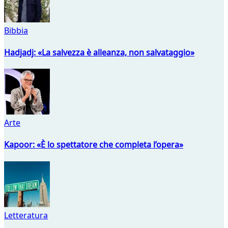
Bibbia
Hadjadj: «La salvezza è alleanza, non salvataggio»
Arte
Kapoor: «È lo spettatore che completa l’opera»
Letteratura