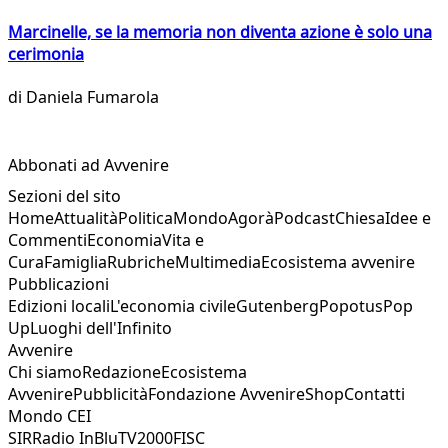
Marcinelle, se la memoria non diventa azione è solo una
cerimonia
di
Daniela Fumarola
Abbonati ad Avvenire
Sezioni del sito
Home
Attualità
Politica
Mondo
Agorà
Podcast
Chiesa
Idee e
Commenti
Economia
Vita e
Cura
Famiglia
Rubriche
Multimedia
Ecosistema avvenire
Pubblicazioni
Edizioni locali
L'economia civile
Gutenberg
Popotus
Pop
Up
Luoghi dell'Infinito
Avvenire
Chi siamo
Redazione
Ecosistema
Avvenire
Pubblicità
Fondazione Avvenire
Shop
Contatti
Mondo CEI
SIR
Radio InBlu
TV2000
FISC