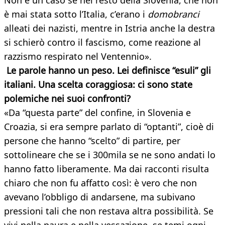
Non è un caso se nel resto della Slovenia, che non
è mai stata sotto l’Italia, c’erano i
domobranci
alleati dei nazisti, mentre in Istria anche la destra
si schierò contro il fascismo, come reazione al
razzismo respirato nel Ventennio».
Le parole hanno un peso. Lei definisce “esuli” gli
italiani. Una scelta coraggiosa: ci sono state
polemiche nei suoi confronti?
«Da “questa parte” del confine, in Slovenia e
Croazia, si era sempre parlato di “optanti”, cioè di
persone che hanno “scelto” di partire, per
sottolineare che se i 300mila se ne sono andati lo
hanno fatto liberamente. Ma dai racconti risulta
chiaro che non fu affatto così: è vero che non
avevano l’obbligo di andarsene, ma subivano
pressioni tali che non restava altra possibilità. Se