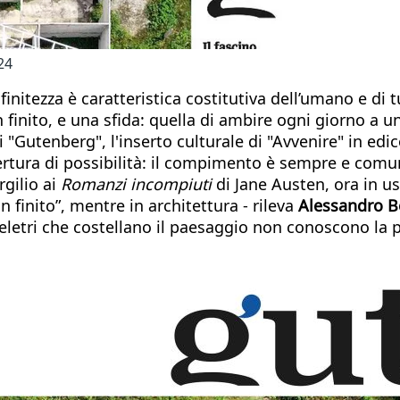
24
 finitezza è caratteristica costitutiva dell’umano e d
n finito, e una sfida: quella di ambire ogni giorno a 
Gutenberg", l'inserto culturale di "Avvenire" in edi
pertura di possibilità: il compimento è sempre e com
gilio ai
Romanzi incompiuti
di Jane Austen, ora in us
 finito”, mentre in architettura - rileva
Alessandro B
letri che costellano il paesaggio non conoscono la pos