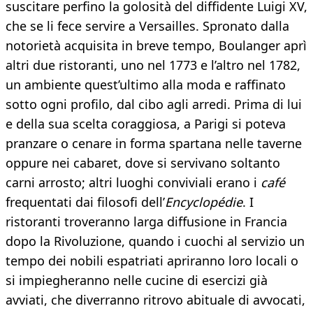
suscitare perfino la golosità del diffidente Luigi XV,
che se li fece servire a Versailles. Spronato dalla
notorietà acquisita in breve tempo, Boulanger aprì
altri due ristoranti, uno nel 1773 e l’altro nel 1782,
un ambiente quest’ultimo alla moda e raffinato
sotto ogni profilo, dal cibo agli arredi. Prima di lui
e della sua scelta coraggiosa, a Parigi si poteva
pranzare o cenare in forma spartana nelle taverne
oppure nei cabaret, dove si servivano soltanto
carni arrosto; altri luoghi conviviali erano i
café
frequentati dai filosofi dell’
Encyclopédie
. I
ristoranti troveranno larga diffusione in Francia
dopo la Rivoluzione, quando i cuochi al servizio un
tempo dei nobili espatriati apriranno loro locali o
si impiegheranno nelle cucine di esercizi già
avviati, che diverranno ritrovo abituale di avvocati,