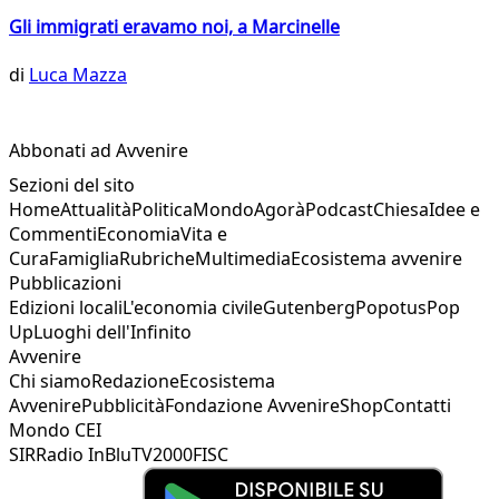
Gli immigrati eravamo noi, a Marcinelle
di
Luca Mazza
Abbonati ad Avvenire
Sezioni del sito
Home
Attualità
Politica
Mondo
Agorà
Podcast
Chiesa
Idee e
Commenti
Economia
Vita e
Cura
Famiglia
Rubriche
Multimedia
Ecosistema avvenire
Pubblicazioni
Edizioni locali
L'economia civile
Gutenberg
Popotus
Pop
Up
Luoghi dell'Infinito
Avvenire
Chi siamo
Redazione
Ecosistema
Avvenire
Pubblicità
Fondazione Avvenire
Shop
Contatti
Mondo CEI
SIR
Radio InBlu
TV2000
FISC