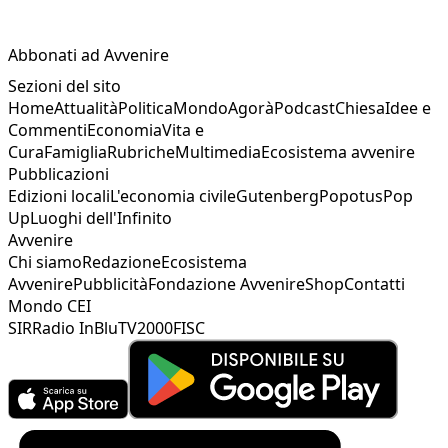
Abbonati ad Avvenire
Sezioni del sito
Home
Attualità
Politica
Mondo
Agorà
Podcast
Chiesa
Idee e
Commenti
Economia
Vita e
Cura
Famiglia
Rubriche
Multimedia
Ecosistema avvenire
Pubblicazioni
Edizioni locali
L'economia civile
Gutenberg
Popotus
Pop
Up
Luoghi dell'Infinito
Avvenire
Chi siamo
Redazione
Ecosistema
Avvenire
Pubblicità
Fondazione Avvenire
Shop
Contatti
Mondo CEI
SIR
Radio InBlu
TV2000
FISC