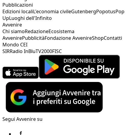
Pubblicazioni
Edizioni locali
L'economia civile
Gutenberg
Popotus
Pop
Up
Luoghi dell'Infinito
Avvenire
Chi siamo
Redazione
Ecosistema
Avvenire
Pubblicità
Fondazione Avvenire
Shop
Contatti
Mondo CEI
SIR
Radio InBlu
TV2000
FISC
Segui Avvenire su