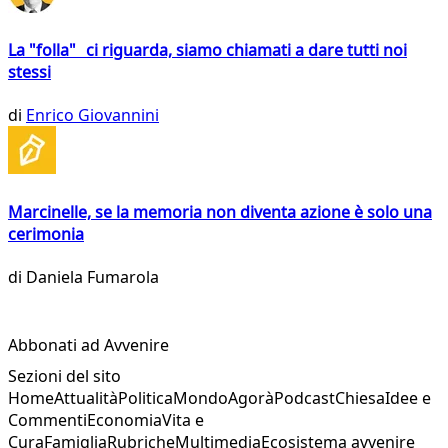
La "folla" ci riguarda, siamo chiamati a dare tutti noi
stessi
di
Enrico Giovannini
Marcinelle, se la memoria non diventa azione è solo una
cerimonia
di
Daniela Fumarola
Abbonati ad Avvenire
Sezioni del sito
Home
Attualità
Politica
Mondo
Agorà
Podcast
Chiesa
Idee e
Commenti
Economia
Vita e
Cura
Famiglia
Rubriche
Multimedia
Ecosistema avvenire