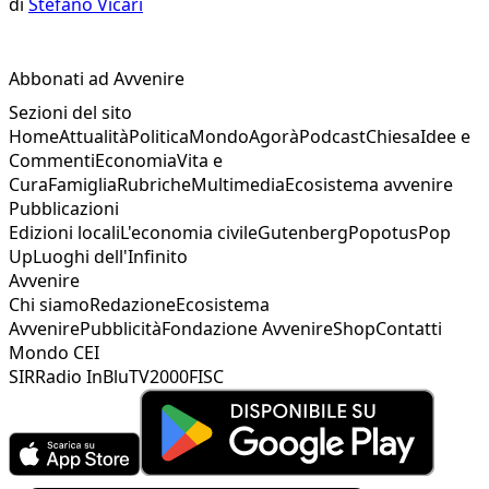
di
Stefano Vicari
Abbonati ad Avvenire
Sezioni del sito
Home
Attualità
Politica
Mondo
Agorà
Podcast
Chiesa
Idee e
Commenti
Economia
Vita e
Cura
Famiglia
Rubriche
Multimedia
Ecosistema avvenire
Pubblicazioni
Edizioni locali
L'economia civile
Gutenberg
Popotus
Pop
Up
Luoghi dell'Infinito
Avvenire
Chi siamo
Redazione
Ecosistema
Avvenire
Pubblicità
Fondazione Avvenire
Shop
Contatti
Mondo CEI
SIR
Radio InBlu
TV2000
FISC