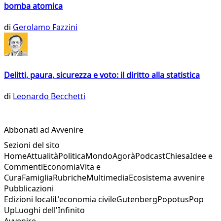
bomba atomica
di
Gerolamo Fazzini
Delitti, paura, sicurezza e voto: il diritto alla statistica
di
Leonardo Becchetti
Abbonati ad Avvenire
Sezioni del sito
Home
Attualità
Politica
Mondo
Agorà
Podcast
Chiesa
Idee e
Commenti
Economia
Vita e
Cura
Famiglia
Rubriche
Multimedia
Ecosistema avvenire
Pubblicazioni
Edizioni locali
L'economia civile
Gutenberg
Popotus
Pop
Up
Luoghi dell'Infinito
Avvenire