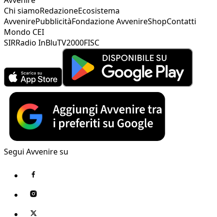
Chi siamo
Redazione
Ecosistema
Avvenire
Pubblicità
Fondazione Avvenire
Shop
Contatti
Mondo CEI
SIR
Radio InBlu
TV2000
FISC
Segui Avvenire su