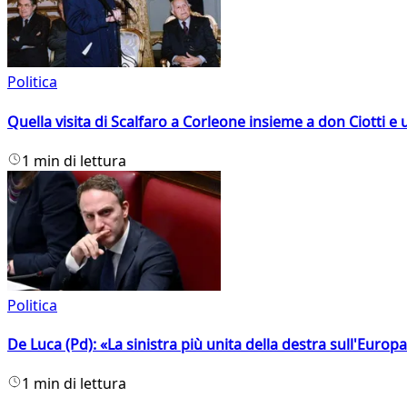
Politica
Quella visita di Scalfaro a Corleone insieme a don Ciotti e u
1 min di lettura
Politica
De Luca (Pd): «La sinistra più unita della destra sull'Europ
1 min di lettura