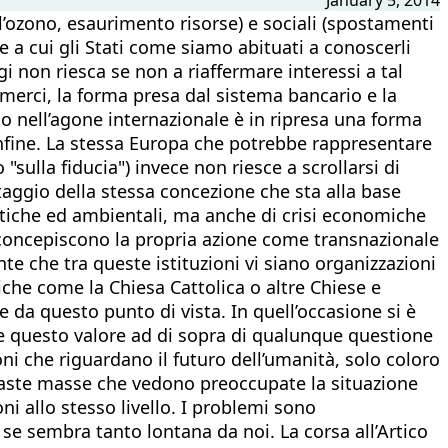
’ozono, esaurimento risorse) e sociali (spostamenti
e a cui gli Stati come siamo abituati a conoscerli
 non riesca se non a riaffermare interessi a tal
 merci, la forma presa dal sistema bancario e la
 nell’agone internazionale è in ripresa una forma
 confine. La stessa Europa che potrebbe rappresentare
"sulla fiducia") invece non riesce a scrollarsi di
taggio della stessa concezione che sta alla base
tiche ed ambientali, ma anche di crisi economiche
 concepiscono la propria azione come transnazionale
te che tra queste istituzioni vi siano organizzazioni
he come la Chiesa Cattolica o altre Chiese e
 da questo punto di vista. In quell’occasione si è
ene questo valore ad di sopra di qualunque questione
ioni che riguardano il futuro dell’umanità, solo coloro
 vaste masse che vedono preoccupate la situazione
i allo stesso livello. I problemi sono
se sembra tanto lontana da noi. La corsa all’Artico