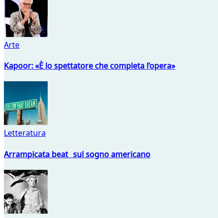
Arte
Kapoor: «È lo spettatore che completa l’opera»
Letteratura
Arrampicata beat sul sogno americano