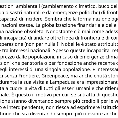
estioni ambientali (cambiamento climatico, buco dell
 disastri naturali e da emergenze politiche) di front
apacità di incidere. Sembra che la forma nazione oggi
nazioni stesse. La globalizzazione finanziaria e delle
rma nazione obsoleta. Nonostante ciò mai come adesso
di incapacità di andare oltre l’idea di frontiera e di
erazione (non per nulla Il Nobel le è stato attribuito 
tra interessi nazionali. Spesso queste incapacità, re
prezzo dalle popolazioni, in caso di emergenze clima
uzioni che per storia o per fondazione anche recente
gli interessi di una singola popolazione. È interessan
 senza Frontiere, Greenpeace, ma anche entità storic
o durante la sua visita a Lampedusa era impressionante
 a cuore la vita di tutti gli esseri umani e che riti
ale. È questo il motivo per cui, se si tratta di quest
azione stanno diventando sempre più credibili per le
e interdipendente, non riesca ad esprimere istituzion
tione che sta diventando sempre più rilevante anche 