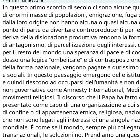
In questo primo scorcio di secolo ci sono alcune qu
di enormi masse di popolazioni, emigrazione, fuga da
dalla loro origine non hanno alcuna o quasi alcuna c
punto di parte da diventare controproducenti per le 
deriva della dislocazione produttiva rendono la fo
di antagonismo, di parcellizzazione degli interessi, 
per il resto del mondo una speranza di pace e di coop
dosso una logica "ombelicale" e di contrapposizione 
della forma nazionale, vengono pagate a durissimo 
e sociali. In questo paesaggio emergono delle istit
e quindi riescono ad occuparsi dell’umanità e non de
non governative come Amnesty International, Medici
movimenti religiosi. Il discorso che il Papa ha fatt
presentato come capo di una organizzazione a cui sta
di confine o di appartenenza etnica, religiosa, nazion
che non sono legati agli interessi di una singola n
mondiale. È come se il mondo, sempre più collegato 
transnazionali, le soluzioni no. Prendiamo una ques