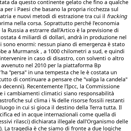
ata da questo continente gelato che fino a qualche
 per i Paesi che basano la propria ricchezza sul
patria e nuovi metodi di estrazione tra cui il
fracking
 prima nella corsa. Soprattutto perché l’economia
la Russia a estrarre dall’Artico è la previsione di
ostata 4 miliardi di dollari, andrà in produzione nel
tali sono enormi: nessun piano di emergenza è stato
bbe a Murmansk , a 1000 chilometri a sud, e quindi
tervenire in caso di disastro, con solventi o altro
o avvenuto nel 2010 per la piattaforma Bp
l’ha "persa" in una tempesta che le è costata un
tutto di continuare a pensare che "valga la candela"
o decenni). Recentemente l’Ipcc, la Commissione
 i cambiamenti climatici siano responsabilità
rofiche sul clima i ¾ delle risorse fossili restanti
uogo in cui si gioca il destino della Terra tutta. Il
ifica ed in acque internazionali come quella di
ivi rilasci) dichiarata illegale dall’Organismo delle
e). La tragedia è che siamo di fronte a due logiche