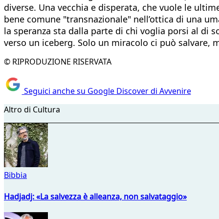
diverse. Una vecchia e disperata, che vuole le ultim
bene comune "transnazionale" nell’ottica di una umani
la speranza sta dalla parte di chi voglia porsi al di
verso un iceberg. Solo un miracolo ci può salvare,
© RIPRODUZIONE RISERVATA
Seguici anche su Google Discover di Avvenire
Altro di Cultura
Bibbia
Hadjadj: «La salvezza è alleanza, non salvataggio»