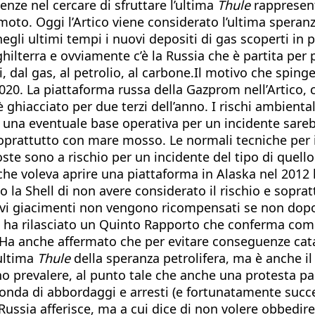
ze nel cercare di sfruttare l’ultima
Thule
rappresent
to. Oggi l’Artico viene considerato l’ultima speranza
 negli ultimi tempi i nuovi depositi di gas scoperti in 
hilterra e ovviamente c’è la Russia che è partita per
, dal gas, al petrolio, al carbone.Il motivo che spinge 
2020. La piattaforma russa della Gazprom nell’Artico, c
 è ghiacciato per due terzi dell’anno. I rischi ambien
e una eventuale base operativa per un incidente sare
soprattutto con mare mosso. Le normali tecniche per in
ste sono a rischio per un incidente del tipo di quell
che voleva aprire una piattaforma in Alaska nel 2012 
 la Shell di non avere considerato il rischio e soprat
uovi giacimenti non vengono ricompensati se non dop
u ha rilasciato un Quinto Rapporto che conferma come
 Ha anche affermato che per evitare conseguenze catast
’ultima
Thule
della speranza petrolifera, ma è anche il l
o prevalere, al punto tale che anche una protesta pac
onda di abbordaggi e arresti (e fortunatamente success
a Russia afferisce, ma a cui dice di non volere obbedir