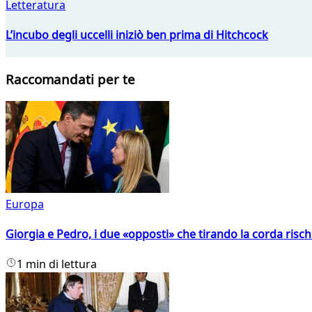
Letteratura
L’incubo degli uccelli iniziò ben prima di Hitchcock
Raccomandati per te
Europa
Giorgia e Pedro, i due «opposti» che tirando la corda risc
1 min di lettura