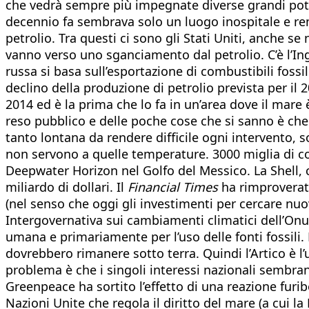
che vedrà sempre più impegnate diverse grandi poten
decennio fa sembrava solo un luogo inospitale e remo
petrolio. Tra questi ci sono gli Stati Uniti, anche se
vanno verso uno sganciamento dal petrolio. C’è l’Ing
russa si basa sull’esportazione di combustibili fossili
declino della produzione di petrolio prevista per il 
2014 ed è la prima che lo fa in un’area dove il mare
reso pubblico e delle poche cose che si sanno è ch
tanto lontana da rendere difficile ogni intervento, 
non servono a quelle temperature. 3000 miglia di co
Deepwater Horizon nel Golfo del Messico. La Shell, 
miliardo di dollari. Il
Financial Times
ha rimproverato
(nel senso che oggi gli investimenti per cercare n
Intergovernativa sui cambiamenti climatici dell’On
umana e primariamente per l’uso delle fonti fossili.
dovrebbero rimanere sotto terra. Quindi l’Artico è l
problema è che i singoli interessi nazionali sembran
Greenpeace ha sortito l’effetto di una reazione furib
Nazioni Unite che regola il diritto del mare (a cui l