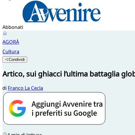
Abbonati
AGORÀ
Cultura
Condividi
Artico, sui ghiacci l’ultima battaglia glo
di
Franco La Cecla
4 min di lettura