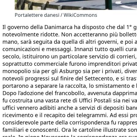
Portalettere danesi / WikiCommons
Il governo della Danimarca ha disposto che dal 1° ge
notevolmente ridotte. Non accetteranno più bollett
mano, sarà seguita da quella di altri governi, e poi a
comunicazioni e messaggi. Innanzi tutto quelli curati
secolo, istituirono un particolare servizio di corrie
soprattutto commerciale furono imprenditori privati,
monopolio sia per gli Asburgo sia per i privati, dive
notevoli progressi sul finire del Settecento, e si t
portarono a separare la raccolta, lo smistamento e la
Dopo l’adozione del francobollo, avvenuta dapprima 
fu costruita una vasta rete di Uffici Postali sia nei va
uffici vennero adibiti anche a servizi di depositi ba
ricevimento e il recapito dei telegrammi. Ad essi p
considerevole parte della corrispondenza fu rapprese
familiari e conoscenti. Ora le cartoline illustrate s
reale. In pieno Novecento la corrispondenza era sud