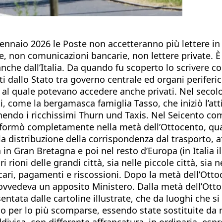
nnaio 2026 le Poste non accetteranno più lettere in c
e, non comunicazioni bancarie, non lettere private.
nche dall’Italia. Da quando fu scoperto lo scrivere con
 dallo Stato tra governo centrale ed organi periferici,
ri, al quale potevano accedere anche privati. Nel secol
 come la bergamasca famiglia Tasso, che iniziò l’atti
nendo i ricchissimi Thurn und Taxis. Nel Seicento comi
rasformò completamente nella metà dell’Ottocento, qu
 distribuzione della corrispondenza dal trasporto, aff
in Gran Bretagna e poi nel resto d’Europa (in Italia 
ri rioni delle grandi città, sia nelle piccole città, sia
ncari, pagamenti e riscossioni. Dopo la metà dell’Ottoc
rovvedeva un apposito Ministero. Dalla metà dell’Ott
ntata dalle cartoline illustrate, che da luoghi che si
ono per lo più scomparse, essendo state sostituite da 
divisa, con differente affrancatura, in ordinaria, es