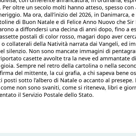
i. Per oltre un secolo molti hanno atteso, spesso con 
eriggio. Ma ora, dall’inizio del 2026, in Danimarca, e
toline di Buon Natale e di Felice Anno Nuovo che Sir 
arono a diffondersi una decina di anni dopo, fino a e
cassette postali di color rosso, magari dopo aver cerca
o collaterali della Natività narrata dai Vangeli, ed i
nel silenzio. Non sono mancate immagini di pentagra
o riportato casette avvolte tra la neve ed ammantate d
la gioia. Sempre nel retro della cartolina o nella secon
firma del mittente, la cui grafia, a chi sapeva bene os
i posti sotto l’albero di Natale o accanto al presepe. P
ome non sono svaniti, come si riteneva, libri e gior
tato il Servizio Postale dello Stato.