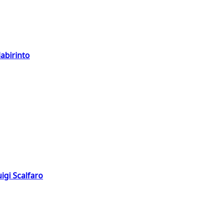
labirinto
igi Scalfaro