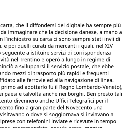
arta, che il diffondersi del digitale ha sempre più
 È da immaginare che la decisione danese, a mano a
 l’inchiostro su carta ci sono sempre stati invii di
 e poi quelli curati da mercanti i quali, nel XIV
o seguente a istituire servizi di corrispondenza
vità nel Trentino e operò a lungo in regime di
nciò a svilupparsi il servizio postale, che ebbe
ando mezzi di trasporto più rapidi e frequenti
idato alle ferrovie ed alla navigazione di linea.
il primo ad adottarlo fu il Regno Lombardo-Veneto),
 nei paesi e talvolta anche nei borghi. Ben presto tali
ento divennero anche Uffici Telegrafici per il
ocento fino a gran parte del Novecento una
 visitavano o dove si soggiornava si inviavano a
riprese con telefonini inviate e ricevute in tempo
pressa, raccomandata, per via aerea, mentre