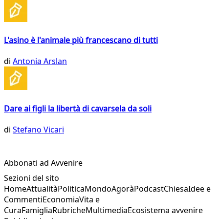
L'asino è l'animale più francescano di tutti
di
Antonia Arslan
Dare ai figli la libertà di cavarsela da soli
di
Stefano Vicari
Abbonati ad Avvenire
Sezioni del sito
Home
Attualità
Politica
Mondo
Agorà
Podcast
Chiesa
Idee e
Commenti
Economia
Vita e
Cura
Famiglia
Rubriche
Multimedia
Ecosistema avvenire