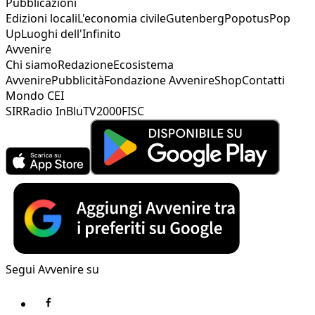
Pubblicazioni
Edizioni locali
L'economia civile
Gutenberg
Popotus
Pop
Up
Luoghi dell'Infinito
Avvenire
Chi siamo
Redazione
Ecosistema
Avvenire
Pubblicità
Fondazione Avvenire
Shop
Contatti
Mondo CEI
SIR
Radio InBlu
TV2000
FISC
Segui Avvenire su