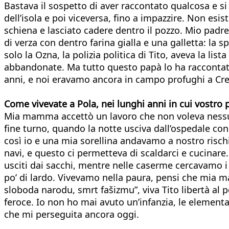
Bastava il sospetto di aver raccontato qualcosa e si 
dell’isola e poi viceversa, fino a impazzire. Non esis
schiena e lasciato cadere dentro il pozzo. Mio padr
di verza con dentro farina gialla e una galletta: la 
solo la Ozna, la polizia politica di Tito, aveva la lis
abbandonate. Ma tutto questo papà lo ha raccontato s
anni, e noi eravamo ancora in campo profughi a Crem
Come vivevate a Pola, nei lunghi anni in cui vostro p
Mia mamma accettò un lavoro che non voleva nessuno, 
fine turno, quando la notte usciva dall’ospedale con
così io e una mia sorellina andavamo a nostro rischio
navi, e questo ci permetteva di scaldarci e cucinare.
usciti dai sacchi, mentre nelle caserme cercavamo i 
po’ di lardo. Vivevamo nella paura, pensi che mia ma
sloboda narodu, smrt fašizmu”, viva Tito libertà al p
feroce. Io non ho mai avuto un’infanzia, le element
che mi perseguita ancora oggi.