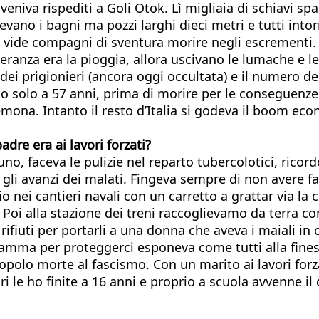
veniva rispediti a Goli Otok. Lì migliaia di schiavi sp
tevano i bagni ma pozzi larghi dieci metri e tutti into
e vide compagni di sventura morire negli escrementi
speranza era la pioggia, allora uscivano le lumache e l
ta dei prigionieri (ancora oggi occultata) e il numero d
olo a 57 anni, prima di morire per le conseguenze del
ona. Intanto il resto d’Italia si godeva il boom ec
adre era ai lavori forzati?
faceva le pulizie nel reparto tubercolotici, ricordo 
 gli avanzi dei malati. Fingeva sempre di non avere f
 nei cantieri navali con un carretto a grattar via la c
 Poi alla stazione dei treni raccoglievamo da terra con
rifiuti per portarli a una donna che aveva i maiali i
mma per proteggerci esponeva come tutti alla finestra
opolo morte al fascismo. Con un marito ai lavori forza
ari le ho finite a 16 anni e proprio a scuola avvenne