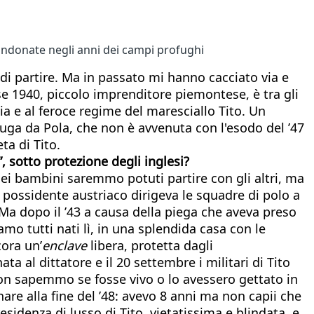
bbandonate negli anni dei campi profughi
 di partire. Ma in passato mi hanno cacciato via e
se 1940, piccolo imprenditore piemontese, è tra gli
ia e al feroce regime del maresciallo Tito. Un
fuga da Pola, che non è avvenuta con l'esodo del ’47
ta di Tito.
 sotto protezione degli inglesi?
sei bambini saremmo potuti partire con gli altri, ma
possidente austriaco dirigeva le squadre di polo a
e. Ma dopo il ’43 a causa della piega che aveva preso
amo tutti nati lì, in una splendida casa con le
cora un’
enclave
libera, protetta dagli
a al dittatore e il 20 settembre i militari di Tito
 non sapemmo se fosse vivo o lo avessero gettato in
re alla fine del ’48: avevo 8 anni ma non capii che
esidenza di lusso di Tito, vietatissima e blindata, e