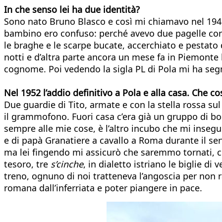
In che senso lei ha due identità?
Sono nato Bruno Blasco e così mi chiamavo nel 1946 
bambino ero confuso: perché avevo due pagelle con c
le braghe e le scarpe bucate, accerchiato e pestato 
notti e d’altra parte ancora un mese fa in Piemonte l
cognome. Poi vedendo la sigla PL di Pola mi ha se
Nel 1952 l’addio definitivo a Pola e alla casa. Che co
Due guardie di Tito, armate e con la stella rossa su
il grammofono. Fuori casa c’era già un gruppo di bosn
sempre alle mie cose, è l’altro incubo che mi inseg
e di papà Granatiere a cavallo a Roma durante il ser
ma lei fingendo mi assicurò che saremmo tornati, così
tesoro, tre
s’cinche
, in dialetto istriano le biglie 
treno, ognuno di noi tratteneva l’angoscia per non ra
romana dall’inferriata e poter piangere in pace.