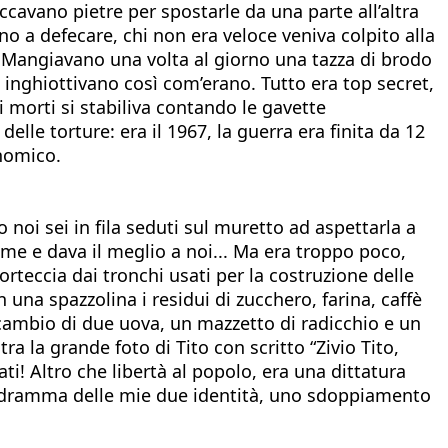
accavano pietre per spostarle da una parte all’altra
rno a defecare, chi non era veloce veniva colpito alla
. Mangiavano una volta al giorno una tazza di brodo
e inghiottivano così com’erano. Tutto era top secret,
ei morti si stabiliva contando le gavette
le torture: era il 1967, la guerra era finita da 12
onomico.
noi sei in fila seduti sul muretto ad aspettarla a
ame e dava il meglio a noi... Ma era troppo poco,
orteccia dai tronchi usati per la costruzione delle
 una spazzolina i residui di zucchero, farina, caffè
n cambio di due uova, un mazzetto di radicchio e un
 la grande foto di Tito con scritto “Zivio Tito,
ti! Altro che libertà al popolo, era una dittatura
 il dramma delle mie due identità, uno sdoppiamento