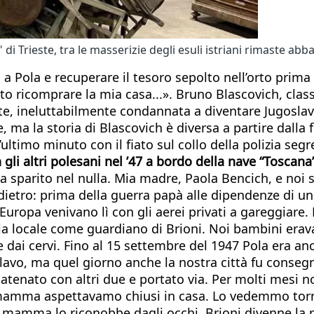
di Trieste, tra le masserizie degli esuli istriani rimaste a
a Pola e recuperare il tesoro sepolto nell’orto prima
to ricomprare la mia casa...». Bruno Blascovich, clas
nte, ineluttabilmente condannata a diventare Jugoslav
ma la storia di Blascovich è diversa a partire dalla 
ltimo minuto con il fiato sul collo della polizia segre
 altri polesani nel ’47 a bordo della nave “Toscana”,
a sparito nel nulla. Mia madre, Paola Bencich, e noi 
tro: prima della guerra papà alle dipendenze di un 
i d’Europa venivano lì con gli aerei privati a gareggiar
izia locale come guardiano di Brioni. Noi bambini erav
e dai cervi. Fino al 15 settembre del 1947 Pola era an
avo, ma quel giorno anche la nostra città fu consegnat
ncatenato con altri due e portato via. Per molti mesi
la mamma aspettavamo chiusi in casa. Lo vedemmo torna
 la mamma lo riconobbe dagli occhi. Brioni divenne la r