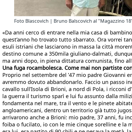
Foto Blascovich | Bruno Balscovich al "Magazzino 18" 
«Da anni cerco di entrare nella mia casa di bambino 
quest’anno ho trovato tutto sbarrato. Ora vorrei tan
esuli istriani che lasciarono in massa la città more
destino comune a 350mila giuliano-dalmati, dunque, 
ma anni dopo, in piena dittatura comunista, fino all’u
Una fuga rocambolesca. Come mai non partiste con gli
Proprio nel settembre del ’47 mio padre Giovanni er
avremmo dovuto abbandonarlo. Faccio un passo indie
cavallo sull’Isola di Brioni, a nord di Pola, i riccon
la guerra il turismo sparì e lui fu assunto dalla mil
fondamenta nel mare, tra il vento e le pinete abitat
angloamericani, dentro un territorio già tutto jugosl
arrivarono anche a Brioni: mio padre, 37 anni, fu i
foiba o fucilato, io con le mie cinque sorelline e 
era lui, era partito di 90 chili e ne pesava la metà,