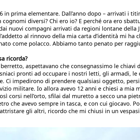
in prima elementare. Dall’anno dopo – arrivati i titi
ognomi diversi? Chi ero io? E perché ora ero sbattuto
dai nuovi compagni arrivati da regioni lontane della 
’addetto al rinnovo della mia carta d’identità mi ha c
gnato come polacco. Abbiamo tanto penato per raggiu
sa ricorda?
l berretto, aspettavano che consegnassimo le chiavi d
iaci pronti ad occupare i nostri letti, gli armadi, le 
ue. Ci impedirono di prendere qualsiasi oggetto, per
vizio militare. Io allora avevo 12 anni e chiesi a mi
 corsi nell’orto, sfilai dal muretto a secco una pietr
di vetro che avevo sempre in tasca, e con cui giocavo
ttristare gli altri, ricordo che mi chiusi in un vespas