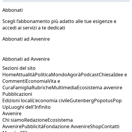
Abbonati
Scegli l’abbonamento più adatto alle tue esigenze e
accedi ai servizi a te dedicati
Abbonati ad Avvenire
Abbonati ad Avvenire
Sezioni del sito
Home
Attualità
Politica
Mondo
Agorà
Podcast
Chiesa
Idee e
Commenti
Economia
Vita e
Cura
Famiglia
Rubriche
Multimedia
Ecosistema avvenire
Pubblicazioni
Edizioni locali
L'economia civile
Gutenberg
Popotus
Pop
Up
Luoghi dell'Infinito
Avvenire
Chi siamo
Redazione
Ecosistema
Avvenire
Pubblicità
Fondazione Avvenire
Shop
Contatti