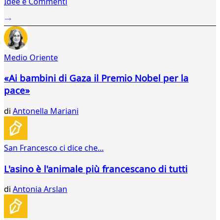
Idee e Commenti
2
...
728
729
730
Medio Oriente
731
732
«Ai bambini di Gaza il Premio Nobel per la
733
pace»
734
735
di
Antonella Mariani
736
737
738
739
San Francesco ci dice che...
740
741
L'asino è l'animale più francescano di tutti
742
743
di
Antonia Arslan
744
745
746