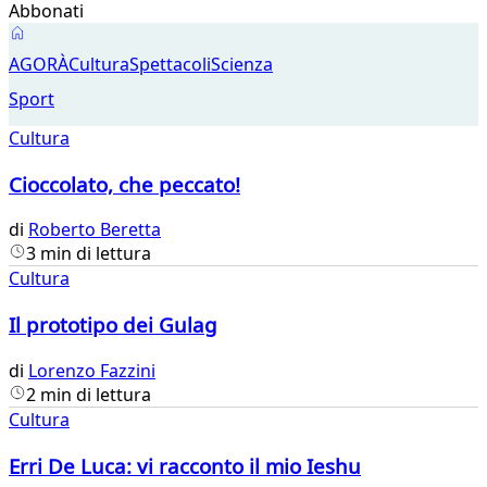
Abbonati
Cultura
AGORÀ
Cultura
Spettacoli
Scienza
Sport
Cultura
Cioccolato, che peccato!
di
Roberto Beretta
3 min di lettura
Cultura
Il prototipo dei Gulag
di
Lorenzo Fazzini
2 min di lettura
Cultura
Erri De Luca: vi racconto il mio Ieshu