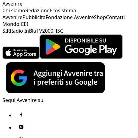
Avvenire
Chi siamo
Redazione
Ecosistema
Avvenire
Pubblicità
Fondazione Avvenire
Shop
Contatti
Mondo CEI
SIR
Radio InBlu
TV2000
FISC
Segui Avvenire su