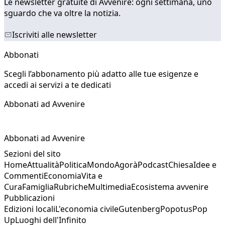
Le newsletter gratuite di Avvenire: ogni settimana, uno
sguardo che va oltre la notizia.
Iscriviti alle newsletter
Abbonati
Scegli l’abbonamento più adatto alle tue esigenze e
accedi ai servizi a te dedicati
Abbonati ad Avvenire
Abbonati ad Avvenire
Sezioni del sito
Home
Attualità
Politica
Mondo
Agorà
Podcast
Chiesa
Idee e
Commenti
Economia
Vita e
Cura
Famiglia
Rubriche
Multimedia
Ecosistema avvenire
Pubblicazioni
Edizioni locali
L'economia civile
Gutenberg
Popotus
Pop
Up
Luoghi dell'Infinito