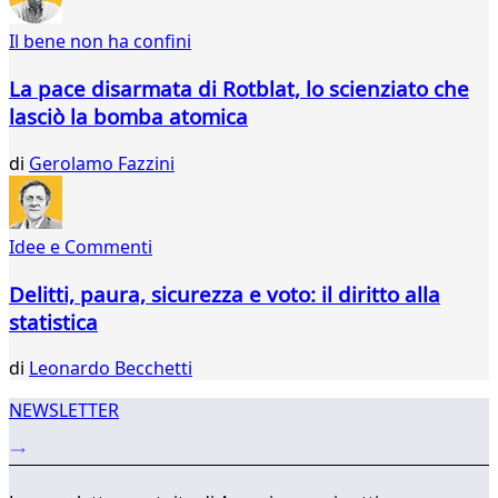
742
Il bene non ha confini
743
744
La pace disarmata di Rotblat, lo scienziato che
745
lasciò la bomba atomica
746
747
di
Gerolamo Fazzini
Idee e Commenti
Delitti, paura, sicurezza e voto: il diritto alla
statistica
di
Leonardo Becchetti
NEWSLETTER