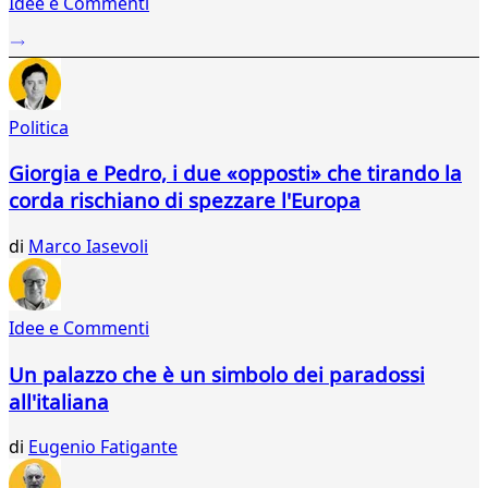
Idee e Commenti
2
...
723
724
725
Politica
726
727
Giorgia e Pedro, i due «opposti» che tirando la
728
corda rischiano di spezzare l'Europa
729
730
di
Marco Iasevoli
731
732
733
734
Idee e Commenti
735
736
Un palazzo che è un simbolo dei paradossi
737
all'italiana
738
739
di
Eugenio Fatigante
740
741