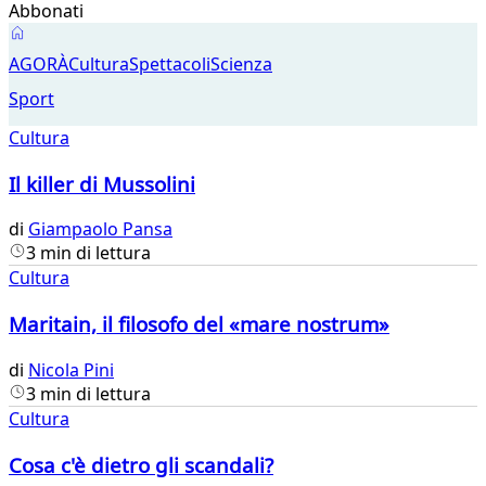
Abbonati
Cultura
AGORÀ
Cultura
Spettacoli
Scienza
Sport
Cultura
Il killer di Mussolini
di
Giampaolo Pansa
3 min di lettura
Cultura
Maritain, il filosofo del «mare nostrum»
di
Nicola Pini
3 min di lettura
Cultura
Cosa c'è dietro gli scandali?