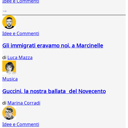
Idee e Commenti
2
...
640
641
642
Idee e Commenti
643
644
Gli immigrati eravamo noi, a Marcinelle
645
646
di
Luca Mazza
647
648
649
650
Musica
651
652
Guccini, la nostra ballata del Novecento
653
654
di
Marina Corradi
655
656
657
Idee e Commenti
658