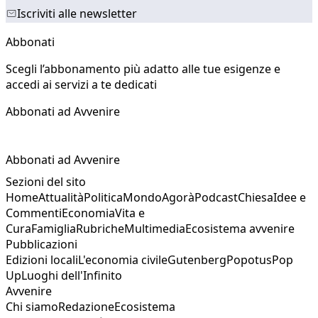
Iscriviti alle newsletter
Abbonati
Scegli l’abbonamento più adatto alle tue esigenze e
accedi ai servizi a te dedicati
Abbonati ad Avvenire
Abbonati ad Avvenire
Sezioni del sito
Home
Attualità
Politica
Mondo
Agorà
Podcast
Chiesa
Idee e
Commenti
Economia
Vita e
Cura
Famiglia
Rubriche
Multimedia
Ecosistema avvenire
Pubblicazioni
Edizioni locali
L'economia civile
Gutenberg
Popotus
Pop
Up
Luoghi dell'Infinito
Avvenire
Chi siamo
Redazione
Ecosistema