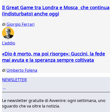
659
Il Great Game tra Londra e Mosca che continua
660
(indisturbato) anche oggi
661
662
di
Giorgio Ferrari
663
664
665
L'addio
666
667
«Dio è morto, ma poi risorge»: Guccini, la fede
668
mai avuta e la speranza sempre coltivata
...
746
di
Umberto Folena
747
NEWSLETTER
Le newsletter gratuite di Avvenire: ogni settimana, uno
sguardo che va oltre la notizia.