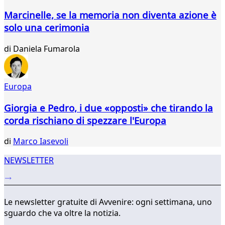
658
Marcinelle, se la memoria non diventa azione è
659
solo una cerimonia
660
661
di
Daniela Fumarola
662
663
664
665
Europa
...
Giorgia e Pedro, i due «opposti» che tirando la
747
748
corda rischiano di spezzare l'Europa
di
Marco Iasevoli
NEWSLETTER
Le newsletter gratuite di Avvenire: ogni settimana, uno
sguardo che va oltre la notizia.