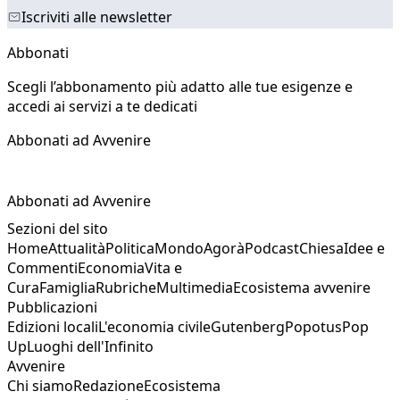
Iscriviti alle newsletter
Abbonati
Scegli l’abbonamento più adatto alle tue esigenze e
accedi ai servizi a te dedicati
Abbonati ad Avvenire
Abbonati ad Avvenire
Sezioni del sito
Home
Attualità
Politica
Mondo
Agorà
Podcast
Chiesa
Idee e
Commenti
Economia
Vita e
Cura
Famiglia
Rubriche
Multimedia
Ecosistema avvenire
Pubblicazioni
Edizioni locali
L'economia civile
Gutenberg
Popotus
Pop
Up
Luoghi dell'Infinito
Avvenire
Chi siamo
Redazione
Ecosistema