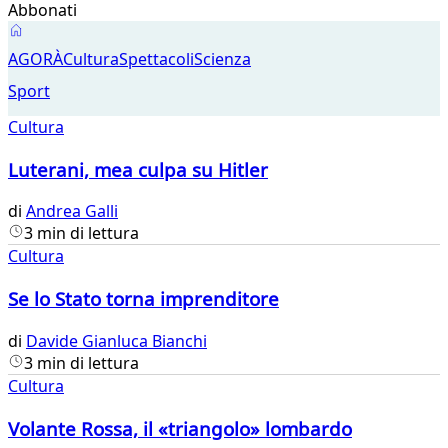
Abbonati
Cultura
AGORÀ
Cultura
Spettacoli
Scienza
Sport
Cultura
Luterani, mea culpa su Hitler
di
Andrea Galli
3 min di lettura
Cultura
Se lo Stato torna imprenditore
di
Davide Gianluca Bianchi
3 min di lettura
Cultura
Volante Rossa, il «triangolo» lombardo