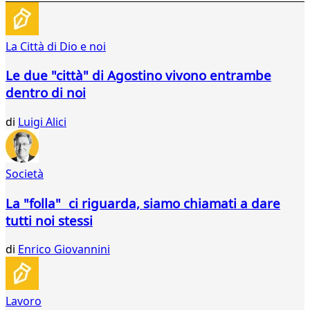
637
638
639
La Città di Dio e noi
640
641
Le due "città" di Agostino vivono entrambe
642
dentro di noi
643
644
di
Luigi Alici
645
646
647
648
Società
649
650
La "folla" ci riguarda, siamo chiamati a dare
651
tutti noi stessi
652
653
di
Enrico Giovannini
654
655
656
Lavoro
657