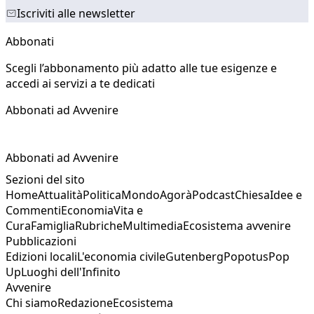
Iscriviti alle newsletter
Abbonati
Scegli l’abbonamento più adatto alle tue esigenze e
accedi ai servizi a te dedicati
Abbonati ad Avvenire
Abbonati ad Avvenire
Sezioni del sito
Home
Attualità
Politica
Mondo
Agorà
Podcast
Chiesa
Idee e
Commenti
Economia
Vita e
Cura
Famiglia
Rubriche
Multimedia
Ecosistema avvenire
Pubblicazioni
Edizioni locali
L'economia civile
Gutenberg
Popotus
Pop
Up
Luoghi dell'Infinito
Avvenire
Chi siamo
Redazione
Ecosistema