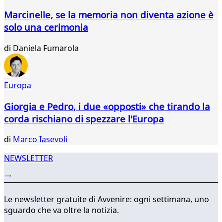
179
Marcinelle, se la memoria non diventa azione è
180
solo una cerimonia
181
182
di
Daniela Fumarola
183
184
185
186
Europa
...
Giorgia e Pedro, i due «opposti» che tirando la
343
344
corda rischiano di spezzare l'Europa
di
Marco Iasevoli
NEWSLETTER
Le newsletter gratuite di Avvenire: ogni settimana, uno
sguardo che va oltre la notizia.