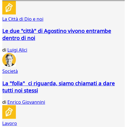
158
159
160
La Città di Dio e noi
161
162
Le due "città" di Agostino vivono entrambe
163
dentro di noi
164
165
di
Luigi Alici
166
167
168
169
Società
170
171
La "folla" ci riguarda, siamo chiamati a dare
172
tutti noi stessi
173
174
di
Enrico Giovannini
175
176
177
Lavoro
178