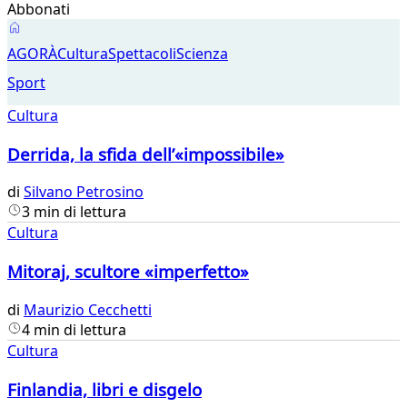
Abbonati
Agorà
AGORÀ
Cultura
Spettacoli
Scienza
Sport
Cultura
Derrida, la sfida dell’«impossibile»
di
Silvano Petrosino
3 min di lettura
Cultura
Mitoraj, scultore «imperfetto»
di
Maurizio Cecchetti
4 min di lettura
Cultura
Finlandia, libri e disgelo