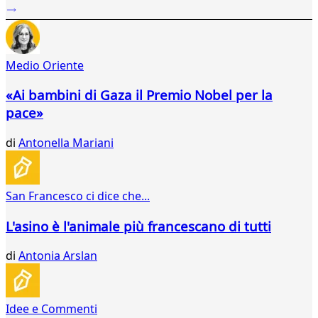
...
164
165
166
Medio Oriente
167
168
«Ai bambini di Gaza il Premio Nobel per la
169
pace»
170
171
di
Antonella Mariani
172
173
174
175
San Francesco ci dice che...
176
177
L'asino è l'animale più francescano di tutti
178
179
di
Antonia Arslan
180
181
182
Idee e Commenti
183