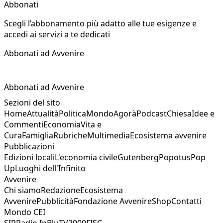
Abbonati
Scegli l’abbonamento più adatto alle tue esigenze e
accedi ai servizi a te dedicati
Abbonati ad Avvenire
Abbonati ad Avvenire
Sezioni del sito
Home
Attualità
Politica
Mondo
Agorà
Podcast
Chiesa
Idee e
Commenti
Economia
Vita e
Cura
Famiglia
Rubriche
Multimedia
Ecosistema avvenire
Pubblicazioni
Edizioni locali
L'economia civile
Gutenberg
Popotus
Pop
Up
Luoghi dell'Infinito
Avvenire
Chi siamo
Redazione
Ecosistema
Avvenire
Pubblicità
Fondazione Avvenire
Shop
Contatti
Mondo CEI
SIR
Radio InBlu
TV2000
FISC