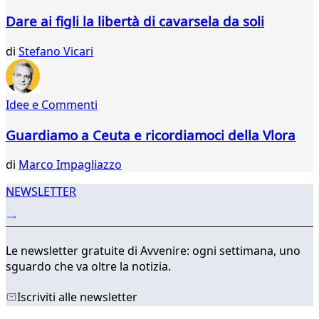
184
Dare ai figli la libertà di cavarsela da soli
185
186
di
Stefano Vicari
187
188
189
Idee e Commenti
190
191
Guardiamo a Ceuta e ricordiamoci della Vlora
192
...
di
Marco Impagliazzo
343
344
NEWSLETTER
Le newsletter gratuite di Avvenire: ogni settimana, uno
sguardo che va oltre la notizia.
Iscriviti alle newsletter