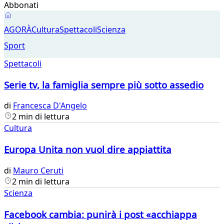
Abbonati
Agorà
AGORÀ
Cultura
Spettacoli
Scienza
Sport
Spettacoli
Serie tv, la famiglia sempre più sotto assedio
di
Francesca D'Angelo
2 min di lettura
Cultura
Europa Unita non vuol dire appiattita
di
Mauro Ceruti
2 min di lettura
Scienza
Facebook cambia: punirà i post «acchiappa