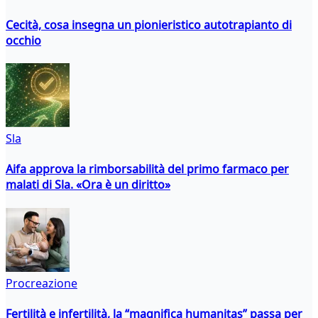
Cecità, cosa insegna un pionieristico autotrapianto di
occhio
Sla
Aifa approva la rimborsabilità del primo farmaco per
malati di Sla. «Ora è un diritto»
Procreazione
Fertilità e infertilità, la “magnifica humanitas” passa per