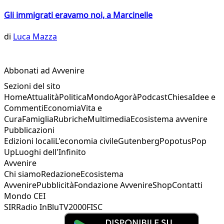
Gli immigrati eravamo noi, a Marcinelle
di
Luca Mazza
Abbonati ad Avvenire
Sezioni del sito
Home
Attualità
Politica
Mondo
Agorà
Podcast
Chiesa
Idee e
Commenti
Economia
Vita e
Cura
Famiglia
Rubriche
Multimedia
Ecosistema avvenire
Pubblicazioni
Edizioni locali
L'economia civile
Gutenberg
Popotus
Pop
Up
Luoghi dell'Infinito
Avvenire
Chi siamo
Redazione
Ecosistema
Avvenire
Pubblicità
Fondazione Avvenire
Shop
Contatti
Mondo CEI
SIR
Radio InBlu
TV2000
FISC