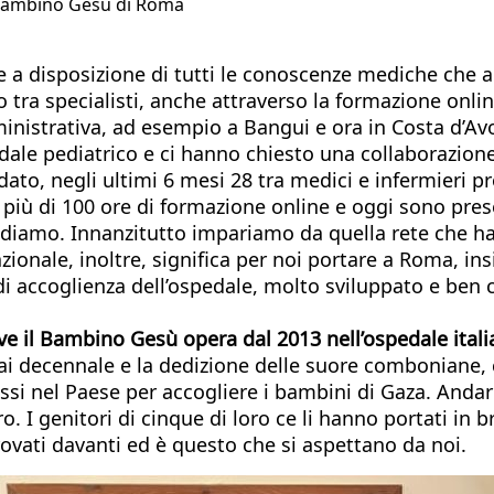
o Bambino Gesù di Roma
 a disposizione di tutti le conoscenze mediche che a
ra specialisti, anche attraverso la formazione online
inistrativa, ad esempio a Bangui e ora in Costa d’Avo
 pediatrico e ci hanno chiesto una collaborazione.
 dato, negli ultimi 6 mesi 28 tra medici e infermieri 
 più di 100 ore di formazione online e oggi sono pres
amo. Innanzitutto impariamo da quella rete che ha la
ionale, inoltre, significa per noi portare a Roma, ins
 di accoglienza dell’ospedale, molto sviluppato e ben 
ve il Bambino Gesù opera dal 2013 nell’ospedale itali
ai decennale e la dedizione delle suore comboniane, 
 nel Paese per accogliere i bambini di Gaza. Andare 
o. I genitori di cinque di loro ce li hanno portati in 
ovati davanti ed è questo che si aspettano da noi.