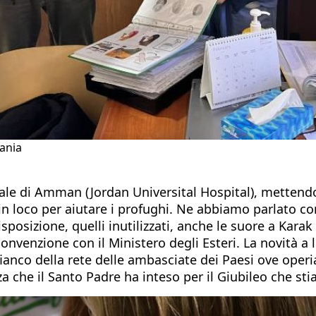
dania
dale di Amman (Jordan Universital Hospital), mettendo
a in loco per aiutare i profughi. Ne abbiamo parlato 
a disposizione, quelli inutilizzati, anche le suore a Ka
enzione con il Ministero degli Esteri. La novità a l
a fianco della rete delle ambasciate dei Paesi ove oper
za che il Santo Padre ha inteso per il Giubileo che st