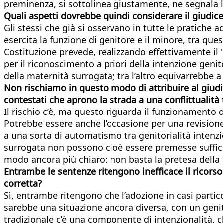
preminenza, si sottolinea giustamente, ne segnala 
Quali aspetti dovrebbe quindi considerare il giudice 
Gli stessi che già si osservano in tutte le pratiche a
esercita la funzione di genitore e il minore, tra que
Costituzione prevede, realizzando effettivamente il
per il riconoscimento a priori della intenzione gen
della maternità surrogata; tra l’altro equivarrebbe a
Non rischiamo in questo modo di attribuire al giudi
contestati che aprono la strada a una conflittualità t
Il rischio c’è, ma questo riguarda il funzionamento 
Potrebbe essere anche l’occasione per una revisione
a una sorta di automatismo tra genitorialità intenzi
surrogata non possono cioè essere premesse sufficie
modo ancora più chiaro: non basta la pretesa della ge
Entrambe le sentenze ritengono inefficace il ricorso
corretta?
Sì, entrambe ritengono che l’adozione in casi partic
sarebbe una situazione ancora diversa, con un genito
tradizionale c’è una componente di intenzionalità, c