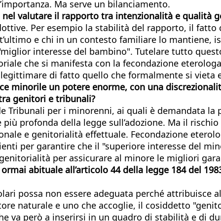
l’importanza. Ma serve un bilanciamento.
nel valutare il rapporto tra intenzionalità e qualità g
dottive. Per esempio la stabilità del rapporto, il fatto
st’ultimo e chi in un contesto familiare lo mantiene, i
 "miglior interesse del bambino". Tutelare tutto que
itoriale che si manifesta con la fecondazione eterolo
 legittimare di fatto quello che formalmente si vieta 
ce minorile un potere enorme, con una discrezionalit
ra genitori e tribunali?
de Tribunali per i minorenni, ai quali è demandata la
 più profonda della legge sull’adozione. Ma il rischi
onale e genitorialità effettuale. Fecondazione eterol
nti per garantire che il "superiore interesse del mi
nitorialità per assicurare al minore le migliori garan
 ormai abituale all’articolo 44 della legge 184 del 1
olari possa non essere adeguata perché attribuisce al
re naturale e uno che accoglie, il cosiddetto "genito
he va però a inserirsi in un quadro di stabilità e di 