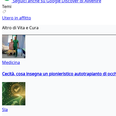
Seguici anche su Google Discover di Avvenire
Temi
Utero in affitto
Altro di Vita e Cura
Medicina
Cecità, cosa insegna un pionieristico autotrapianto di occ
Sla