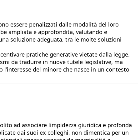
no essere penalizzati dalle modalità del loro
bbe ampliata e approfondita, valutando e
 una soluzione adeguata, tra le molte soluzioni
centivare pratiche generative vietate dalla legge.
mi da tradurre in nuove tutele legislative, ma
ero l’interesse del minore che nasce in un contesto
solito ad associare limpidezza giuridica e profonda
icate dai suoi ex colleghi, non dimentica per un
sistenziali spesso segnate da marginalità e