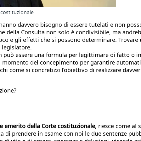
 costituzionale
 hanno davvero bisogno di essere tutelati e non posso
ne della Consulta non solo è condivisibile, ma andre
ioco e gli effetti che si possono determinare. Trovare
 legislatore.
 può essere una formula per legittimare di fatto o in
 al momento del concepimento per garantire automatis
chi come si concretizzi l’obiettivo di realizzare davv
ozione?
e emerito della Corte costituzionale
, riesce come al 
 di prendere in esame con noi le due sentenze pubbl
ie di vita e di amore, speranze e delusioni, vicende e