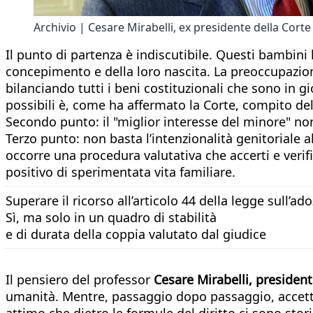
Archivio | Cesare Mirabelli, ex presidente della Corte
Il punto di partenza è indiscutibile. Questi bambini
concepimento e della loro nascita. La preoccupazio
bilanciando tutti i beni costituzionali che sono in g
possibili è, come ha affermato la Corte, compito del
Secondo punto: il "miglior interesse del minore" non
Terzo punto: non basta l’intenzionalità genitoriale
occorre una procedura valutativa che accerti e verifi
positivo di sperimentata vita familiare.
Superare il ricorso all’articolo 44 della legge sull’ad
Sì, ma solo in un quadro di stabilità
e di durata della coppia valutato dal giudice
Il pensiero del professor
Cesare Mirabelli, president
umanità. Mentre, passaggio dopo passaggio, accetta
attimo che dietro le formule del diritto ci sono stor