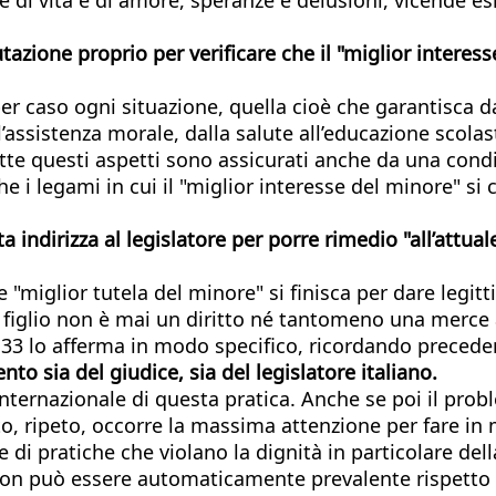
utazione proprio per verificare che il "miglior inter
r caso ogni situazione, quella cioè che garantisca davv
assistenza morale, dalla salute all’educazione scolasti
te questi aspetti sono assicurati anche da una condiz
che i legami in cui il "miglior interesse del minore" 
 indirizza al legislatore per porre rimedio "all’attuale
e "miglior tutela del minore" si finisca per dare legit
figlio non è mai un diritto né tantomeno una merce 
.33 lo afferma in modo specifico, ricordando precede
nto sia del giudice, sia del legislatore italiano.
ternazionale di questa pratica. Anche se poi il prob
 ripeto, occorre la massima attenzione per fare in mo
 di pratiche che violano la dignità in particolare de
non può essere automaticamente prevalente rispetto a