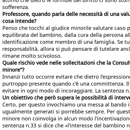
sofferenza.
Professore, quando parla delle necessità di una val
cosa intende?
Penso che tocchi al giudice minorile valutare caso pe
equilibrata del bambino, dalla cura della persona all’
identificazione come membro di una famiglia. Se tut
responsabilità, allora si può pensare di tutelare an
rimane molto scivoloso.
Quale rischio vede nelle sollecitazioni che la Consulta
minore"?
Innanzi tutto occorre evitare che dietro l’espression
purtroppo presente quando c’è una committenza. Il 
evitare in ogni modo di incoraggiare. La sentenza n
Un obiettivo che però supera le possibilità di interve
Certo, per questo invochiamo una messa al bando in
ugualmente generati si porrebbe sempre. Per questo,
minore non coinvolga in alcun modo l’incentivazione
sentenza n.33 si dice che «l’interesse del bambino 