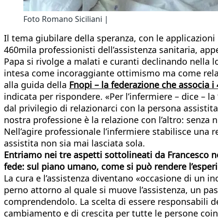
Foto Romano Siciliani |
Il tema giubilare della speranza, con le applicazioni
460mila professionisti dell’assistenza sanitaria, a
Papa si rivolge a malati e curanti declinando nella l
intesa come incoraggiante ottimismo ma come relazi
alla guida della
Fnopi – la federazione che associa i 
indicata per rispondere. «Per l’infermiere – dice – l
dal privilegio di relazionarci con la persona assistita
nostra professione è la relazione con l’altro: senza
Nell’agire professionale l’infermiere stabilisce una 
assistita non sia mai lasciata sola.
Entriamo nei tre aspetti sottolineati da Francesco n
fede: sul piano umano, come si può rendere l’esperie
La cura e l’assistenza diventano «occasione di un incon
perno attorno al quale si muove l’assistenza, un pas
comprendendolo. La scelta di essere responsabili dell
cambiamento e di crescita per tutte le persone coin