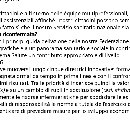
 cittadini e all’interno delle équipe multiprofessionali
i assistenziali affinché i nostri cittadini possano 
 fatto sì che il nostro Servizio sanitario nazionale sia
 riconfermata?
o i princìpi guida dell’azione della nostra Federazion
ografiche e a un panorama sanitario e sociale in c
ema Salute un contributo appropriato e di livello.
a?
ve muoversi lungo cinque direttrici innovative: format
gnata ormai da tempo in prima linea e con il confronto 
imi risultati. Tra le priorità si inserisce quindi la va
x)
e su un cambio di ruoli in sostituzione (
task shifti
emente le risorse infermieristiche per soddisfare le 
li di responsabilità le norme a tutela dell’esercizio d
enticare di prevedere misure per lo sviluppo economic