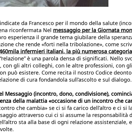
 indicate da Francesco per il mondo della salute (inco
ppena riconfermata Nel
messaggio per la Giornata mond
oro esperienza il grande tema giubilare della speranza
one che rende «forti nella tribolazione», come scriv
460mila infermieri italiani, la più numerosa categoria
a “relazione” è una parola densa di significati. Nello
, con gli altri colleghi, con le altre professioni, con 
 non può esistere. Come recita il nostro Codice deonto
relazione di cura fondandola sull’ascolto e sul dialogo
el Messaggio (incontro, dono, condivisione), comincian
nza della malattia «occasione di un incontro che cam
tro che cambia» se ci si fa carico dell’altro e ci si la
saggio attraverso cui ci si assume la responsabilità 
’altro sta alla base di ogni relazione assistenziale, e
volte.