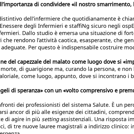
ll’importanza di condividere «il nostro smarrimento, 
distintivo dell’infermiere che quotidianamente è chia
Enessere degli Infermieri e staffiNg sicuro negli ospE
fermieri. Dallo studio è emersa una situazione di for
vi che rendono l’attività caotica, esasperante, che ge
e adeguate. Per questo è indispensabile costruire mode
ine del capezzale del malato come luogo dove si «imp
 di morte, di guarigione ma, curando la persona, e non
oriale, come luogo, appunto, dove si incontrano i bis
angeli di speranza» con un «volto comprensivo e pre
nfronti dei professionisti del sistema Salute. È un pe
narsi ancor di più alle esigenze dei cittadini, compre
e di agire in più
setting
assistenziali. Una risposta im
i, di tre nuove lauree magistrali a indirizzo clinico: 
mergenza.