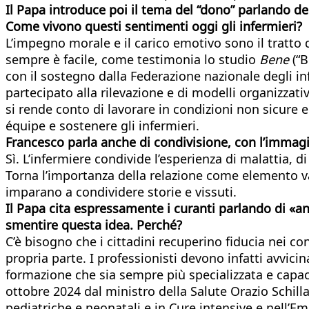
Il Papa introduce poi il tema del “dono” parlando de
Come vivono questi sentimenti oggi gli infermieri?
L’impegno morale e il carico emotivo sono il tratto 
sempre è facile, come testimonia lo studio
Bene
(“B
con il sostegno dalla Federazione nazionale degli in
partecipato alla rilevazione e di modelli organizzati
si rende conto di lavorare in condizioni non sicure 
équipe e sostenere gli infermieri.
Francesco parla anche di condivisione, con l’immag
Sì. L’infermiere condivide l’esperienza di malattia,
Torna l’importanza della relazione come elemento val
imparano a condividere storie e vissuti.
Il Papa cita espressamente i curanti parlando di «
smentire questa
idea. Perché?
C’è bisogno che i cittadini recuperino fiducia nei co
propria parte. I professionisti devono infatti avvici
formazione che sia sempre più specializzata e capac
ottobre 2024 dal ministro della Salute Orazio Schillac
pediatriche e neonatali e in Cure intensive e nell’E