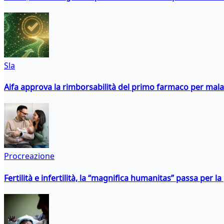
Sla
Aifa approva la rimborsabilità del primo farmaco per malati
Procreazione
Fertilità e infertilità, la “magnifica humanitas” passa per l