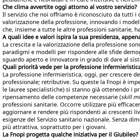
Che clima avvertite oggi attorno al vostro servizio?
Il servizio che noi offriamo è riconosciuto da tutti i
valorizzazione della professione, innovando i modell
che, insieme a tutte le altre professioni sanitarie, ha
A quali idee e valori ispira la sua presidenza,
appena
La crescita e la valorizzazione della professione son
paradigmi e modelli per rispondere alle sfide dem
sguardo aperto e innovatore in grado di dare al sist
Quali priorità vede per la professione infermieristic
La professione infermieristica, oggi, per crescere de
professionale; retributive. Su queste la Fnopi è impe
le lauree specialistiche) si stanno già ottenendo i pr
ripensamento delle competenze necessarie (
skill mi
professioni sanitarie. Occorre utilizzare più efficac
aggiornare e rendere più rispondenti ai crescenti livel
esigenze del Servizio sanitario nazionale. Senza dim
più attrattiva, soprattutto per i giovani.
La Fnopi progetta qualche iniziativa per il Giubileo?