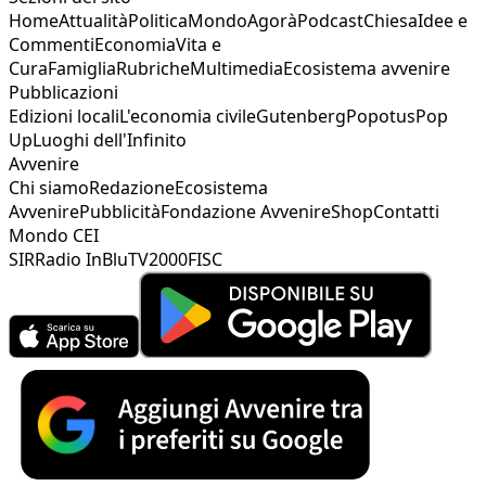
Home
Attualità
Politica
Mondo
Agorà
Podcast
Chiesa
Idee e
Commenti
Economia
Vita e
Cura
Famiglia
Rubriche
Multimedia
Ecosistema avvenire
Pubblicazioni
Edizioni locali
L'economia civile
Gutenberg
Popotus
Pop
Up
Luoghi dell'Infinito
Avvenire
Chi siamo
Redazione
Ecosistema
Avvenire
Pubblicità
Fondazione Avvenire
Shop
Contatti
Mondo CEI
SIR
Radio InBlu
TV2000
FISC