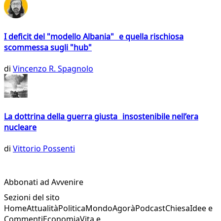
I deficit del "modello Albania" e quella rischiosa
scommessa sugli "hub"
di
Vincenzo R. Spagnolo
La dottrina della guerra giusta insostenibile nell’era
nucleare
di
Vittorio Possenti
Abbonati ad Avvenire
Sezioni del sito
Home
Attualità
Politica
Mondo
Agorà
Podcast
Chiesa
Idee e
Commenti
Economia
Vita e