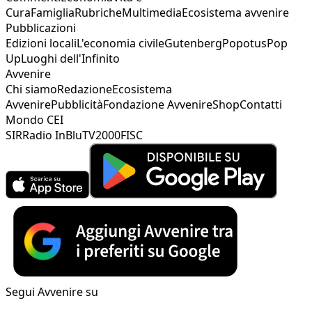
Cura
Famiglia
Rubriche
Multimedia
Ecosistema avvenire
Pubblicazioni
Edizioni locali
L'economia civile
Gutenberg
Popotus
Pop
Up
Luoghi dell'Infinito
Avvenire
Chi siamo
Redazione
Ecosistema
Avvenire
Pubblicità
Fondazione Avvenire
Shop
Contatti
Mondo CEI
SIR
Radio InBlu
TV2000
FISC
Segui Avvenire su