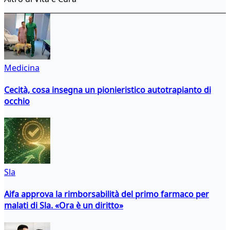
Medicina
Cecità, cosa insegna un pionieristico autotrapianto di
occhio
Sla
Aifa approva la rimborsabilità del primo farmaco per
malati di Sla. «Ora è un diritto»