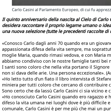
Carlo Casini al Parlamento Europeo, di cui fu appre
Il quinto anniversario della nascita al Cielo di Carlo
desidera raccontare il proprio legame umano o ideale
una nuova selezione (tutte le precedenti raccolte di
«Conosco Carlo dagli anni 70 quando era un giovane 
appassionata difesa della vita sempre, ma soprattutto
moglie Maria, quando rimasi vedova, e con Maria mi
abbiamo condiviso con le nostre famiglie tanti bei mo
I santi sono coloro che nella vita portano il Signore
non si dava delle arie. Una persona eccezionale». (
«Ho letto tutto d'un fiato il libro intervista di Ste
miniera per tutti coloro che cercano di contribuire c
Sono certo che da lassù Carlo Casini ci sia vicino e c
«Ho conosciuto Carlo Casini quando ero ragazzo e ho
difeso la vita umana nei luoghi dove è più difficile 
comunale, Carlo Casini è per me più che mai un punt