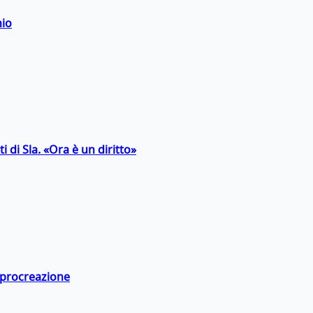
hio
 di Sla. «Ora è un diritto»
a procreazione