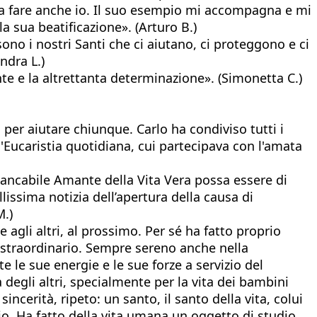
ssa fare anche io. Il suo esempio mi accompagna e mi
a sua beatificazione». (Arturo B.)
sono i nostri Santi che ci aiutano, ci proteggono e ci
ndra L.)
nte e la altrettanta determinazione». (Simonetta C.)
 per aiutare chiunque. Carlo ha condiviso tutti i
: l'Eucaristia quotidiana, cui partecipava con l'amata
stancabile Amante della Vita Vera possa essere di
issima notizia dell’apertura della causa di
M.)
agli altri, al prossimo. Per sé ha fatto proprio
, straordinario. Sempre sereno anche nella
le sue energie e le sue forze a servizio del
 degli altri, specialmente per la vita dei bambini
incerità, ripeto: un santo, il santo della vita, colui
zio. Ha fatto della vita umana un oggetto di studio,