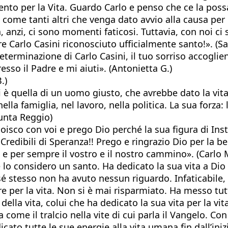
imento per la Vita. Guardo Carlo e penso che ce la po
come tanti altri che venga dato avvio alla causa per l
, anzi, ci sono momenti faticosi. Tuttavia, con noi ci 
 Carlo Casini riconosciuto ufficialmente santo!». (Sa
eterminazione di Carlo Casini, il tuo sorriso accoglie
esso il Padre e mi aiuti». (Antonietta G.)
.)
i è quella di un uomo giusto, che avrebbe dato la vita
 nella famiglia, nel lavoro, nella politica. La sua forza
sunta Reggio)
gioisco con voi e prego Dio perché la sua figura di In
dibili di Speranza!! Prego e ringrazio Dio per la bell
e per sempre il vostro e il nostro cammino». (Carlo 
 considero un santo. Ha dedicato la sua vita a Dio e 
 sé stesso non ha avuto nessun riguardo. Infaticabile
er la vita. Non si è mai risparmiato. Ha messo tutte 
la vita, colui che ha dedicato la sua vita per la vita
come il tralcio nella vite di cui parla il Vangelo. Con s
icato tutte le sue energie alla vita umana fin dall’ini