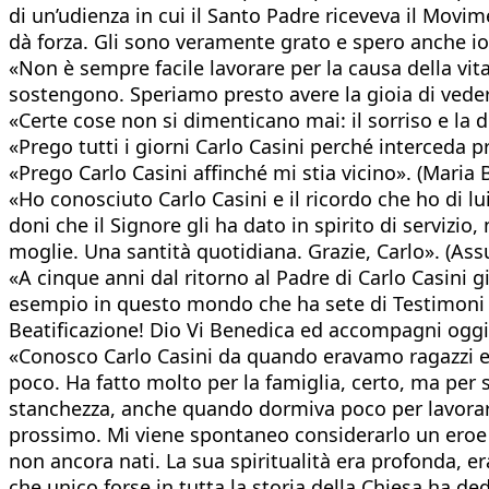
di un’udienza in cui il Santo Padre riceveva il Mov
dà forza. Gli sono veramente grato e spero anche io 
«Non è sempre facile lavorare per la causa della vita
sostengono. Speriamo presto avere la gioia di vedere
«Certe cose non si dimenticano mai: il sorriso e la d
«Prego tutti i giorni Carlo Casini perché interceda pr
«Prego Carlo Casini affinché mi stia vicino». (Maria B
«Ho conosciuto Carlo Casini e il ricordo che ho di lu
doni che il Signore gli ha dato in spirito di servizio,
moglie. Una santità quotidiana. Grazie, Carlo». (As
«A cinque anni dal ritorno al Padre di Carlo Casini 
esempio in questo mondo che ha sete di Testimoni Cre
Beatificazione! Dio Vi Benedica ed accompagni oggi 
«Conosco Carlo Casini da quando eravamo ragazzi e lo
poco. Ha fatto molto per la famiglia, certo, ma per
stanchezza, anche quando dormiva poco per lavorare p
prossimo. Mi viene spontaneo considerarlo un eroe del
non ancora nati. La sua spiritualità era profonda, era 
che unico forse in tutta la storia della Chiesa ha ded