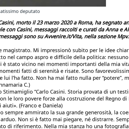
zzatissimo deputato
 Casini, morto il 23 marzo 2020 a Roma, ha segnato anch
 con Casini, messaggi raccolti e curati da Anna e Alb
 messaggi sono su Avvenire.it/Vita, nella sezione Mpv.
magistrato. Mi impressionò subito per le idee chiare
 nel campo aspro e difficile della politica: nessuno l
 è stato vicino nei momenti importanti della mia vit
menti fatti di serenità e risate. Sono favorevolissim
 e lui l’ha fatto. Non ha mai fatto nulla per “potere”,
Annamaria C.)
fano Stimamiglio “Carlo Casini. Storia provata di un te
on le loro povere forze alla costruzione del Regno di 
i aiuti». (Franco e Daniela)
 sempre ammirato la sua grande generosità, la coeren
e arduo. Non si è fatto mai piegare, né distrarre. Sem
o di riferimento. Nella mia stanza ho una fotografia 