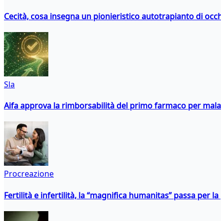
Cecità, cosa insegna un pionieristico autotrapianto di occ
Sla
Aifa approva la rimborsabilità del primo farmaco per malati
Procreazione
Fertilità e infertilità, la “magnifica humanitas” passa per l