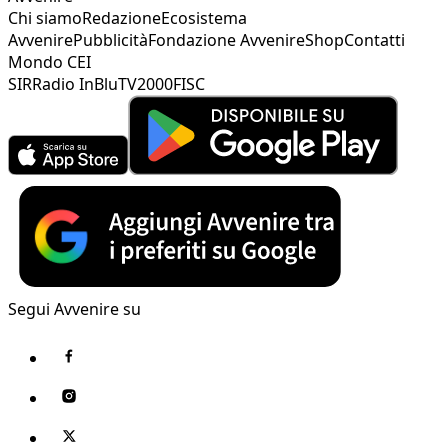
Chi siamo
Redazione
Ecosistema
Avvenire
Pubblicità
Fondazione Avvenire
Shop
Contatti
Mondo CEI
SIR
Radio InBlu
TV2000
FISC
Segui Avvenire su