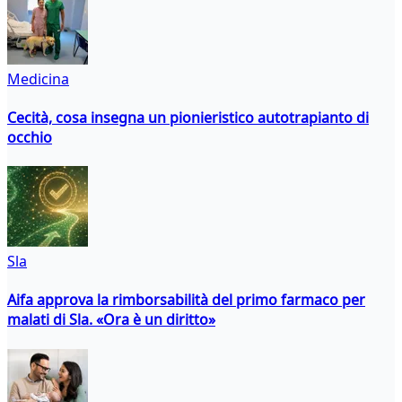
Medicina
Cecità, cosa insegna un pionieristico autotrapianto di
occhio
Sla
Aifa approva la rimborsabilità del primo farmaco per
malati di Sla. «Ora è un diritto»