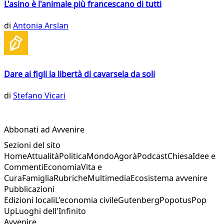
L'asino è l'animale più francescano di tutti
di
Antonia Arslan
Dare ai figli la libertà di cavarsela da soli
di
Stefano Vicari
Abbonati ad Avvenire
Sezioni del sito
Home
Attualità
Politica
Mondo
Agorà
Podcast
Chiesa
Idee e
Commenti
Economia
Vita e
Cura
Famiglia
Rubriche
Multimedia
Ecosistema avvenire
Pubblicazioni
Edizioni locali
L'economia civile
Gutenberg
Popotus
Pop
Up
Luoghi dell'Infinito
Avvenire