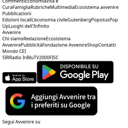
Commenti
Economia
Vita e
Cura
Famiglia
Rubriche
Multimedia
Ecosistema avvenire
Pubblicazioni
Edizioni locali
L'economia civile
Gutenberg
Popotus
Pop
Up
Luoghi dell'Infinito
Avvenire
Chi siamo
Redazione
Ecosistema
Avvenire
Pubblicità
Fondazione Avvenire
Shop
Contatti
Mondo CEI
SIR
Radio InBlu
TV2000
FISC
Segui Avvenire su