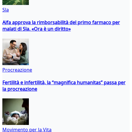
Sla
Aifa approva la rimborsabilità del primo farmaco per
malati di Sla. «Ora è un diritto»
Procreazione
Fertilità e infertilità, la “magnifica humanitas” passa per
la procreazione
Movimento per la Vita