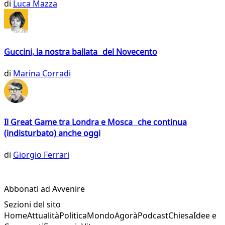
di
Luca Mazza
Guccini, la nostra ballata del Novecento
di
Marina Corradi
Il Great Game tra Londra e Mosca che continua
(indisturbato) anche oggi
di
Giorgio Ferrari
Abbonati ad Avvenire
Sezioni del sito
Home
Attualità
Politica
Mondo
Agorà
Podcast
Chiesa
Idee e