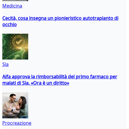
Medicina
Cecità, cosa insegna un pionieristico autotrapianto di
occhio
Sla
Aifa approva la rimborsabilità del primo farmaco per
malati di Sla. «Ora è un diritto»
Procreazione