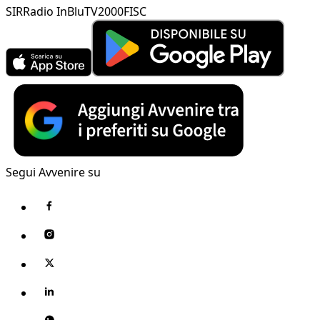
SIR
Radio InBlu
TV2000
FISC
Segui Avvenire su