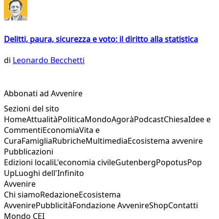
Delitti, paura, sicurezza e voto: il diritto alla statistica
di
Leonardo Becchetti
Abbonati ad Avvenire
Sezioni del sito
Home
Attualità
Politica
Mondo
Agorà
Podcast
Chiesa
Idee e
Commenti
Economia
Vita e
Cura
Famiglia
Rubriche
Multimedia
Ecosistema avvenire
Pubblicazioni
Edizioni locali
L'economia civile
Gutenberg
Popotus
Pop
Up
Luoghi dell'Infinito
Avvenire
Chi siamo
Redazione
Ecosistema
Avvenire
Pubblicità
Fondazione Avvenire
Shop
Contatti
Mondo CEI