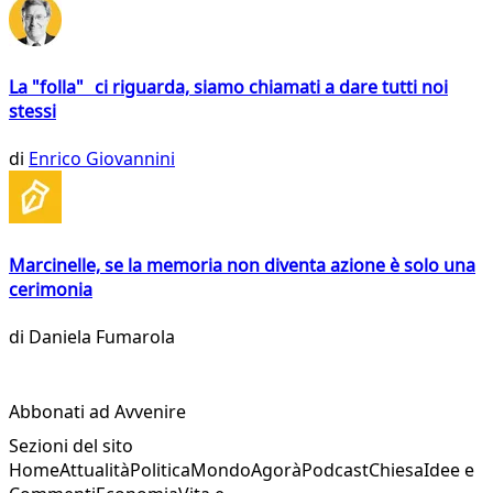
La "folla" ci riguarda, siamo chiamati a dare tutti noi
stessi
di
Enrico Giovannini
Marcinelle, se la memoria non diventa azione è solo una
cerimonia
di
Daniela Fumarola
Abbonati ad Avvenire
Sezioni del sito
Home
Attualità
Politica
Mondo
Agorà
Podcast
Chiesa
Idee e