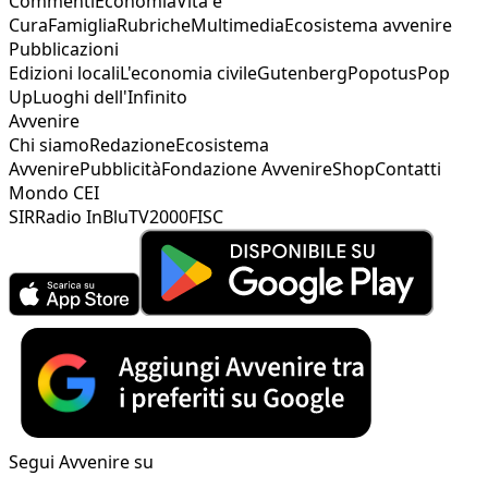
Commenti
Economia
Vita e
Cura
Famiglia
Rubriche
Multimedia
Ecosistema avvenire
Pubblicazioni
Edizioni locali
L'economia civile
Gutenberg
Popotus
Pop
Up
Luoghi dell'Infinito
Avvenire
Chi siamo
Redazione
Ecosistema
Avvenire
Pubblicità
Fondazione Avvenire
Shop
Contatti
Mondo CEI
SIR
Radio InBlu
TV2000
FISC
Segui Avvenire su