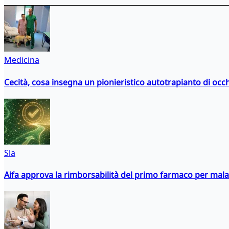
Medicina
Cecità, cosa insegna un pionieristico autotrapianto di occ
Sla
Aifa approva la rimborsabilità del primo farmaco per malati