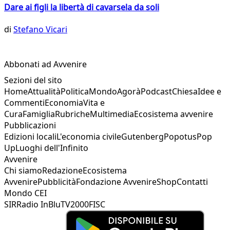
Dare ai figli la libertà di cavarsela da soli
di
Stefano Vicari
Abbonati ad Avvenire
Sezioni del sito
Home
Attualità
Politica
Mondo
Agorà
Podcast
Chiesa
Idee e
Commenti
Economia
Vita e
Cura
Famiglia
Rubriche
Multimedia
Ecosistema avvenire
Pubblicazioni
Edizioni locali
L'economia civile
Gutenberg
Popotus
Pop
Up
Luoghi dell'Infinito
Avvenire
Chi siamo
Redazione
Ecosistema
Avvenire
Pubblicità
Fondazione Avvenire
Shop
Contatti
Mondo CEI
SIR
Radio InBlu
TV2000
FISC