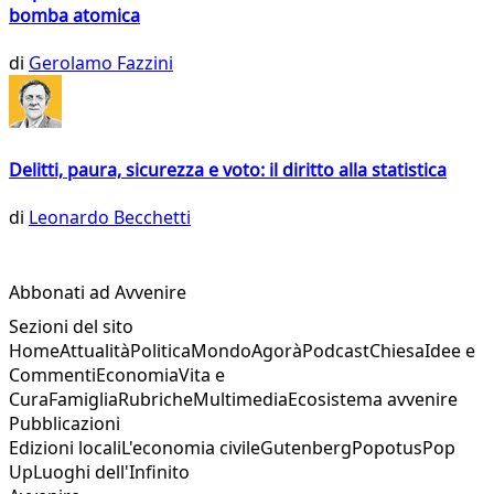
bomba atomica
di
Gerolamo Fazzini
Delitti, paura, sicurezza e voto: il diritto alla statistica
di
Leonardo Becchetti
Abbonati ad Avvenire
Sezioni del sito
Home
Attualità
Politica
Mondo
Agorà
Podcast
Chiesa
Idee e
Commenti
Economia
Vita e
Cura
Famiglia
Rubriche
Multimedia
Ecosistema avvenire
Pubblicazioni
Edizioni locali
L'economia civile
Gutenberg
Popotus
Pop
Up
Luoghi dell'Infinito