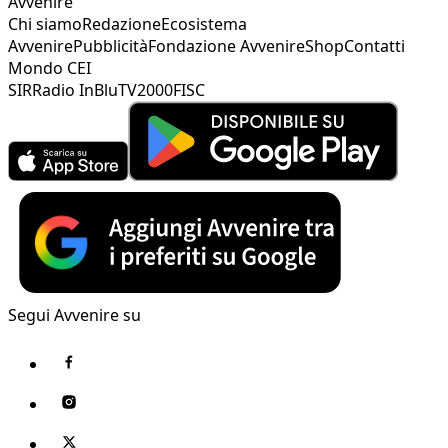
Avvenire
Chi siamo
Redazione
Ecosistema
Avvenire
Pubblicità
Fondazione Avvenire
Shop
Contatti
Mondo CEI
SIR
Radio InBlu
TV2000
FISC
Segui Avvenire su