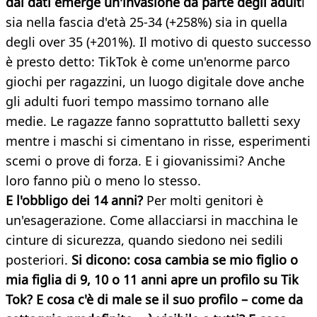
dai dati emerge un'invasione da parte degli adult
i
sia nella fascia d'età 25-34 (+258%) sia in quella
degli over 35 (+201%). Il motivo di questo successo
è presto detto: TikTok è come un'enorme parco
giochi per ragazzini, un luogo digitale dove anche
gli adulti fuori tempo massimo tornano alle
medie. Le ragazze fanno soprattutto balletti sexy
mentre i maschi si cimentano in risse, esperimenti
scemi o prove di forza. E i giovanissimi? Anche
loro fanno più o meno lo stesso.
E l'obbligo dei 14 anni?
Per molti genitori è
un'esagerazione. Come allacciarsi in macchina le
cinture di sicurezza, quando siedono nei sedili
posteriori.
Si dicono: cosa cambia se mio figlio o
mia figlia di 9, 10 o 11 anni apre un profilo su Tik
Tok? E cosa c'è di male se il suo profilo – come da