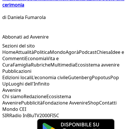
cerimonia
di
Daniela Fumarola
Abbonati ad Avvenire
Sezioni del sito
Home
Attualità
Politica
Mondo
Agorà
Podcast
Chiesa
Idee e
Commenti
Economia
Vita e
Cura
Famiglia
Rubriche
Multimedia
Ecosistema avvenire
Pubblicazioni
Edizioni locali
L'economia civile
Gutenberg
Popotus
Pop
Up
Luoghi dell'Infinito
Avvenire
Chi siamo
Redazione
Ecosistema
Avvenire
Pubblicità
Fondazione Avvenire
Shop
Contatti
Mondo CEI
SIR
Radio InBlu
TV2000
FISC